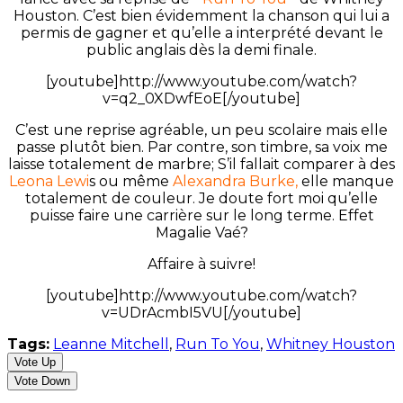
Houston. C’est bien évidemment la chanson qui lui a
permis de gagner et qu’elle a interprété devant le
public anglais dès la demi finale.
[youtube]http://www.youtube.com/watch?
v=q2_0XDwfEoE[/youtube]
C’est une reprise agréable, un peu scolaire mais elle
passe plutôt bien. Par contre, son timbre, sa voix me
laisse totalement de marbre; S’il fallait comparer à des
Leona Lewi
s ou même
Alexandra Burke,
elle manque
totalement de couleur. Je doute fort moi qu’elle
puisse faire une carrière sur le long terme. Effet
Magalie Vaé?
Affaire à suivre!
[youtube]http://www.youtube.com/watch?
v=UDrAcmbI5VU[/youtube]
Tags:
Leanne Mitchell
,
Run To You
,
Whitney Houston
Vote Up
Vote Down