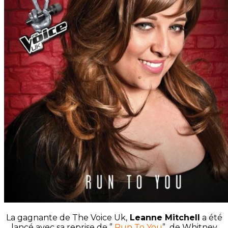
La gagnante de The Voice Uk,
Leanne Mitchell
a été
lancé avec sa reprise de ”
Run To You
” de Whitney