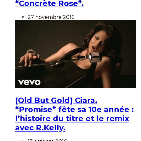
“Concrète Rose”.
27 novembre 2016
[Old But Gold] Ciara,
“Promise” fête sa 10e année :
l’histoire du titre et le remix
avec R.Kelly.