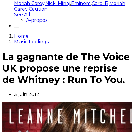
Mariah Carey
,
Nicki Minaj
,
Eminem
,
Cardi B
,
Mariah
Carey Caution
See All
A-propos
Home
Music Feelings
La gagnante de The Voice
UK propose une reprise
de Whitney : Run To You.
3 juin 2012