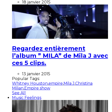
18 janvier 2015
Regardez entièrement
l’album ” MILA” de Mila J avec
ces 5 clips.
13 janvier 2015
Popular Tags:
Whitney Houston
,
empire
,
Mila J
,
Christina
Milian
,
Empire show
See All
Music Feelings