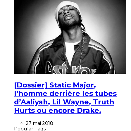
[Dossier] Static Major,
l’homme derrière les tubes
d’Aaliyah, Lil Wayne, Truth
Hurts ou encore Drake.
27 mai 2018
Popular Tags: