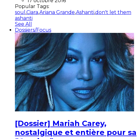
17 octobre 2016
Popular Tags:
soul
,
Ciara
,
Ariana Grande
,
Ashanti
,
don't let them
ashanti
See All
Dossiers/Focus
[Dossier] Mariah Carey,
nostalgique et entière pour sa