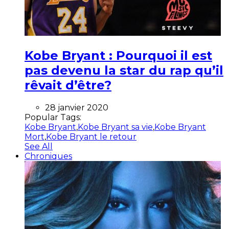
Kobe Bryant : Pourquoi il est
pas devenu la star du rap qu’il
rêvait d’être?
28 janvier 2020
Popular Tags:
Kobe Bryant
,
Kobe Bryant sa vie
,
Kobe Bryant
Mort
,
Kobe Bryant le retour
See All
Chroniques