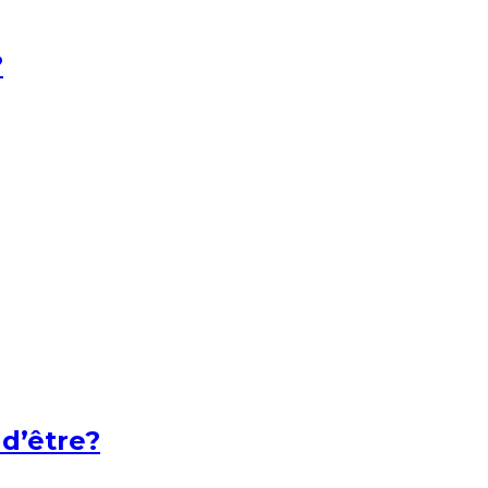
?
 d’être?