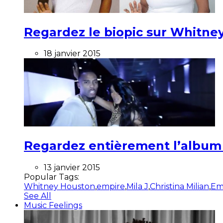
Regardez le biopic sur Whitney
18 janvier 2015
Regardez entièrement l’album ”
13 janvier 2015
Popular Tags:
Whitney Houston
,
empire
,
Mila J
,
Christina Milian
,
Em
See All
Music Feelings