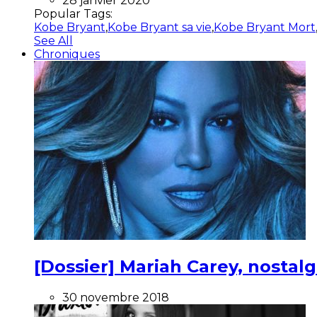
28 janvier 2020
Popular Tags:
Kobe Bryant
,
Kobe Bryant sa vie
,
Kobe Bryant Mort
See All
Chroniques
[Dossier] Mariah Carey, nostalg
30 novembre 2018