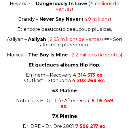
Beyonce –
Dangerously In Love
(
5 millions de
ventes
)
Brandy –
Never Say Never
(
4.9 millions
)
Et encore beaucoup beaucoup plus bas,
Aaliyah –
Aaliyah
( 2.95 millions de ventes
) ==> Son
album le plus vendu.
Monica –
The Boy Is Mine
(
2.2 millions de ventes
)
Et quelques albums Hip Hop.
Eminem – Recovery
4 314 513 ex.
Outkast – Stankonia
4 202 268 ex.
5X Platine
Notorious B.I.G –
Life After De
ad
5 115 459
ex.
7X Platine
Dr. DRE – Dr. Dre 2001
7 586 217 ex.