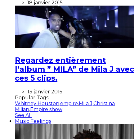
18 janvier 2015
Regardez entièrement
l’album ” MILA” de Mila J avec
ces 5 clips.
13 janvier 2015
Popular Tags:
Whitney Houston
,
empire
,
Mila J
,
Christina
Milian
,
Empire show
See All
Music Feelings