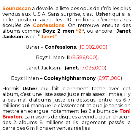
Soundscan
a dévoilé la liste des opus de r’n’b les plus
vendus aux U.S.A. Sans surprise, c’est
Usher
qui a la
pole position avec les 10 millions d’exemplaires
écoulés de
Confessions
.
On retrouve ensuite des
albums comme
Boyz 2 men
“2
“,
ou encore
Janet
Jackson
avec “
Janet
“
.
Usher –
Confessions
.
(10.002.000)
Boyz II Men-
II
(8,586,000)
,
Janet Jackson-
janet.
(
7,035,000
)
Boyz II Men –
Cooleyhighharmony
(6,971,000
)
Hormis
Usher
qui fait clairement tache avec cet
album, c’est une liste assez juste mais assez limitée, il y
a pas mal d’albums juste en dessous, entre les 6-7
millions qui manque le classement et que je tenais en
mettre en exergue, notamment les 2 albums de
Toni
Braxton
. La maisons de disques a vendu pour chacun
des 2 albums 8 millions et ils largement passés la
barre des 6 millions en ventes réelles.