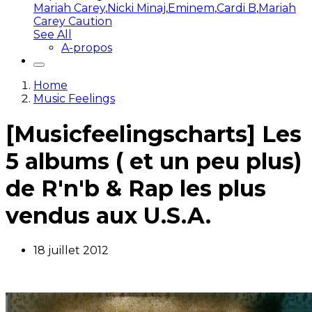
Mariah Carey
,
Nicki Minaj
,
Eminem
,
Cardi B
,
Mariah
Carey Caution
See All
A-propos
Home
Music Feelings
[Musicfeelingscharts] Les
5 albums ( et un peu plus)
de R'n'b & Rap les plus
vendus aux U.S.A.
18 juillet 2012