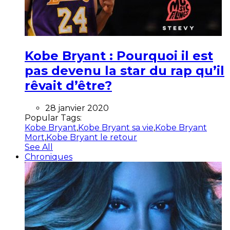
Kobe Bryant : Pourquoi il est
pas devenu la star du rap qu’il
rêvait d’être?
28 janvier 2020
Popular Tags:
Kobe Bryant
,
Kobe Bryant sa vie
,
Kobe Bryant
Mort
,
Kobe Bryant le retour
See All
Chroniques