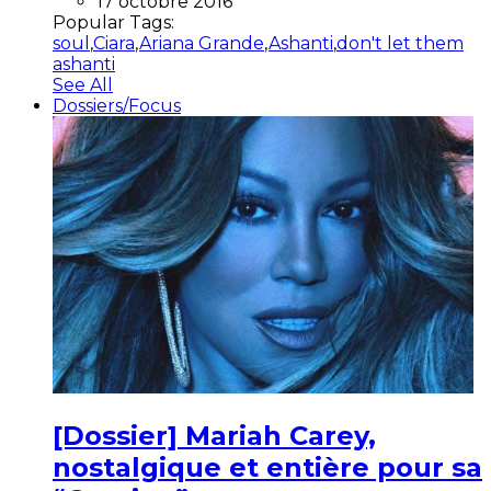
17 octobre 2016
Popular Tags:
soul
,
Ciara
,
Ariana Grande
,
Ashanti
,
don't let them
ashanti
See All
Dossiers/Focus
[Dossier] Mariah Carey,
nostalgique et entière pour sa