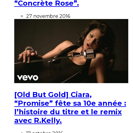
“Concrète Rose”.
27 novembre 2016
[Old But Gold] Ciara,
“Promise” fête sa 10e année :
l’histoire du titre et le remix
avec R.Kelly.