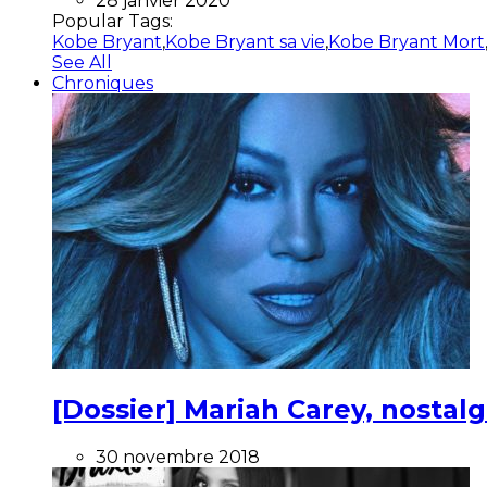
28 janvier 2020
Popular Tags:
Kobe Bryant
,
Kobe Bryant sa vie
,
Kobe Bryant Mort
See All
Chroniques
[Dossier] Mariah Carey, nostalg
30 novembre 2018