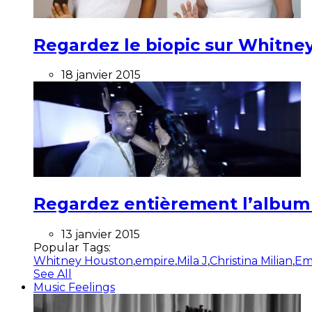
Regardez le biopic sur Whitney
18 janvier 2015
Regardez entièrement l’album ”
13 janvier 2015
Popular Tags:
Whitney Houston
,
empire
,
Mila J
,
Christina Milian
,
Em
See All
Music Feelings