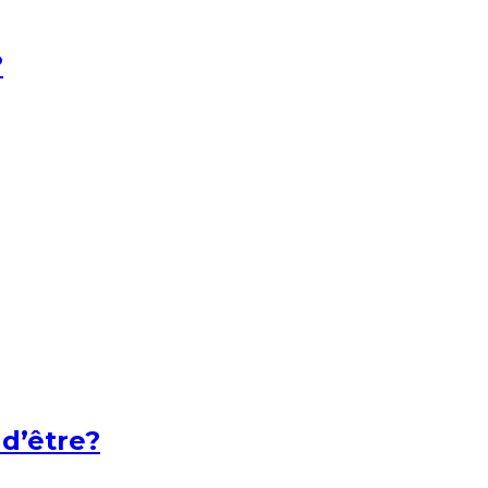
?
 d’être?