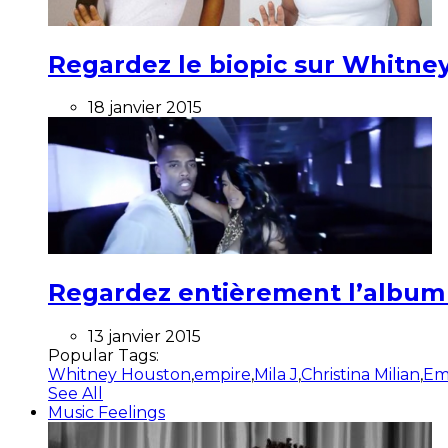
Regardez le biopic sur Whitney
18 janvier 2015
Regardez entièrement l’album ”
13 janvier 2015
Popular Tags:
Whitney Houston
,
empire
,
Mila J
,
Christina Milian
,
Em
See All
Music Feelings