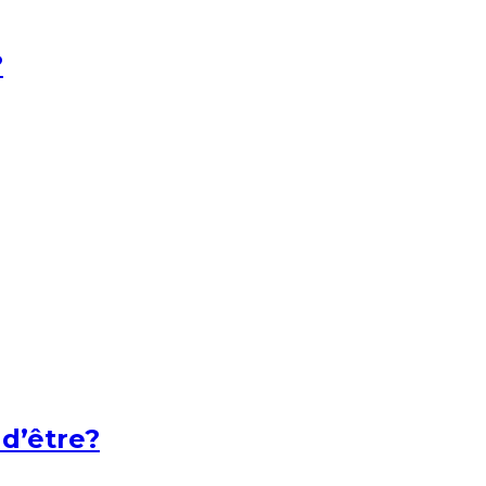
?
 d’être?