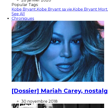
28 janvier 2020
Popular Tags:
Kobe Bryant
,
Kobe Bryant sa vie
,
Kobe Bryant Mort
See All
Chroniques
[Dossier] Mariah Carey, nostalg
30 novembre 2018