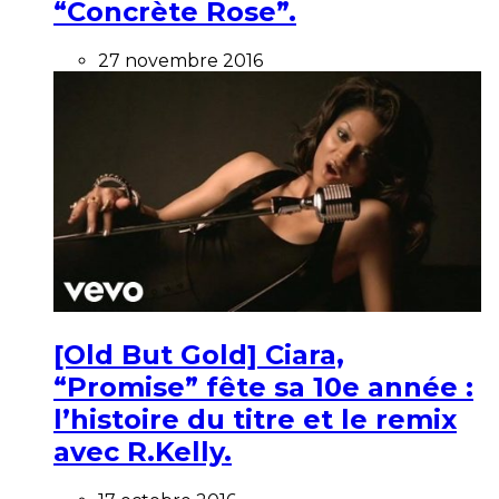
“Concrète Rose”.
27 novembre 2016
[Old But Gold] Ciara,
“Promise” fête sa 10e année :
l’histoire du titre et le remix
avec R.Kelly.