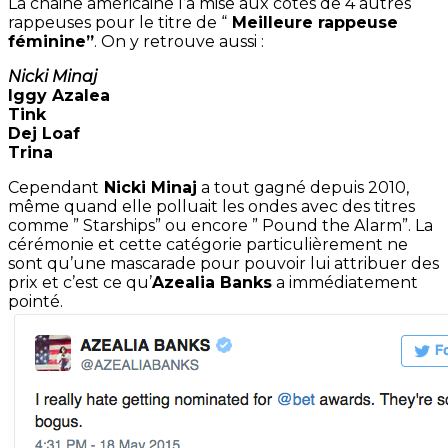
La chaine américaine l’a mise aux côtés de 4 autres
rappeuses pour le titre de “
Meilleure rappeuse
féminine”
. On y retrouve aussi :
Nicki Minaj
Iggy Azalea
Tink
Dej Loaf
Trina
Cependant
Nicki Minaj
a tout gagné depuis 2010,
même quand elle polluait les ondes avec des titres
comme ” Starships” ou encore ” Pound the Alarm”. La
cérémonie et cette catégorie particulièrement ne
sont qu’une mascarade pour pouvoir lui attribuer des
prix et c’est ce qu’
Azealia Banks
a immédiatement
pointé.