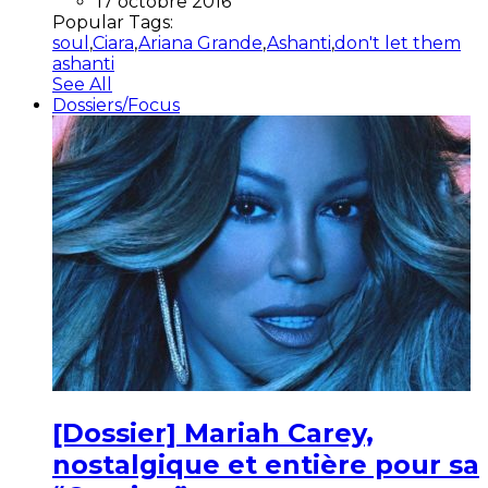
17 octobre 2016
Popular Tags:
soul
,
Ciara
,
Ariana Grande
,
Ashanti
,
don't let them
ashanti
See All
Dossiers/Focus
[Dossier] Mariah Carey,
nostalgique et entière pour sa