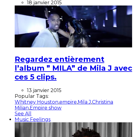
18 janvier 2015
Regardez entièrement
l’album ” MILA” de Mila J avec
ces 5 clips.
13 janvier 2015
Popular Tags:
Whitney Houston
,
empire
,
Mila J
,
Christina
Milian
,
Empire show
See All
Music Feelings