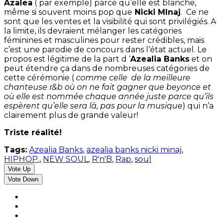
Azalea
( par exemple) parce qu’elle est blanche,
même si souvent moins pop que
Nicki MInaj
. Ce ne
sont que les ventes et la visibilité qui sont privilégiés. A
la limite, ils devraient mélanger les catégories
féminines et masculines pour rester crédibles, mais
c’est une parodie de concours dans l’état actuel. Le
propos est légitime de la part d ‘
Azealia Banks
et on
peut étendre ça dans de nombreuses catégories de
cette cérémonie (
comme celle de la meilleure
chanteuse r&b
où on ne fait gagner que beyonce et
où elle est nommée chaque année juste parce qu’ils
espèrent qu’elle sera là, pas pour la musique
) qui n’a
clairement plus de grande valeur!
Triste réalité!
Tags:
Azealia Banks
,
azealia banks nicki minaj
,
HIPHOP.
,
NEW SOUL
,
R'n'B
,
Rap
,
soul
Vote Up
Vote Down