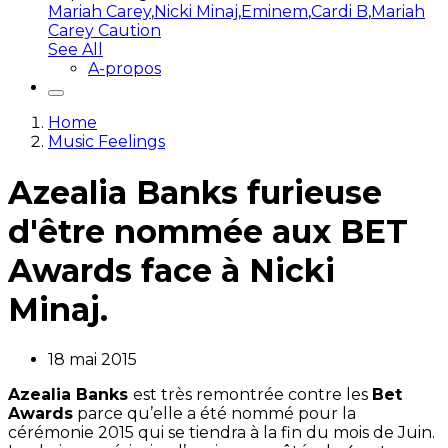
Mariah Carey
,
Nicki Minaj
,
Eminem
,
Cardi B
,
Mariah
Carey Caution
See All
A-propos
Home
Music Feelings
Azealia Banks furieuse
d'être nommée aux BET
Awards face à Nicki
Minaj.
18 mai 2015
Azealia Banks
est très remontrée contre les
Bet
Awards
parce qu’elle a été nommé pour la
cérémonie 2015 qui se tiendra à la fin du mois de Juin.