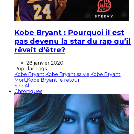
Kobe Bryant : Pourquoi il est
pas devenu la star du rap qu’il
rêvait d’être?
28 janvier 2020
Popular Tags:
Kobe Bryant
,
Kobe Bryant sa vie
,
Kobe Bryant
Mort
,
Kobe Bryant le retour
See All
Chroniques