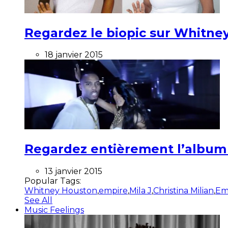
Regardez le biopic sur Whitney
18 janvier 2015
Regardez entièrement l’album ”
13 janvier 2015
Popular Tags:
Whitney Houston
,
empire
,
Mila J
,
Christina Milian
,
Em
See All
Music Feelings