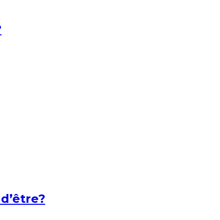
?
 d’être?