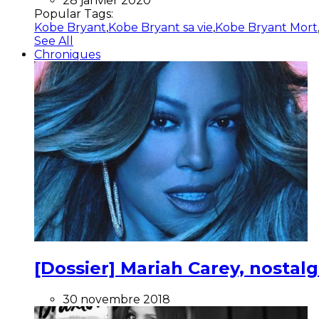
28 janvier 2020
Popular Tags:
Kobe Bryant
,
Kobe Bryant sa vie
,
Kobe Bryant Mort
See All
Chroniques
[Dossier] Mariah Carey, nostalg
30 novembre 2018