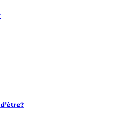
?
 d’être?