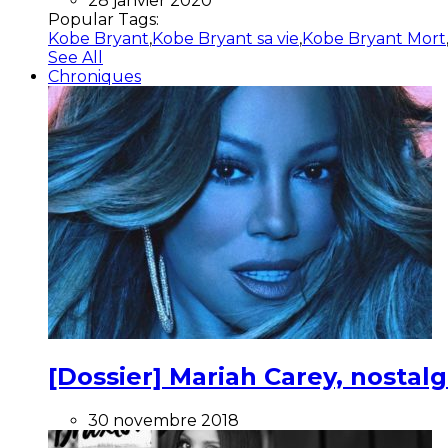
28 janvier 2020
Popular Tags:
Kobe Bryant
,
Kobe Bryant sa vie
,
Kobe Bryant Mort
See All
Chroniques
[Dossier] Mariah Carey, nostalg
30 novembre 2018