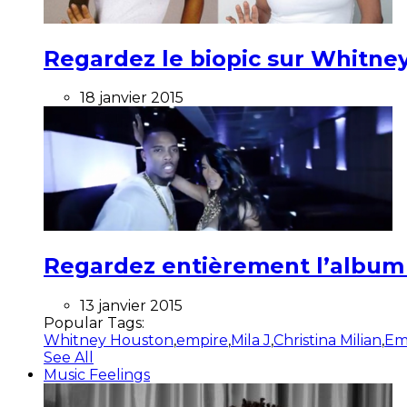
Regardez le biopic sur Whitney
18 janvier 2015
Regardez entièrement l’album ”
13 janvier 2015
Popular Tags:
Whitney Houston
,
empire
,
Mila J
,
Christina Milian
,
Em
See All
Music Feelings