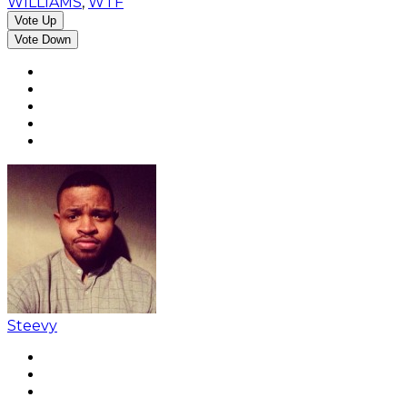
WILLIAMS
,
WTF
Vote Up
Vote Down
Steevy