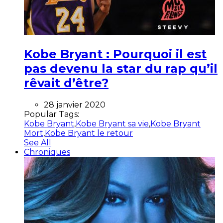
Kobe Bryant : Pourquoi il est
pas devenu la star du rap qu’il
rêvait d’être?
28 janvier 2020
Popular Tags:
Kobe Bryant
,
Kobe Bryant sa vie
,
Kobe Bryant
Mort
,
Kobe Bryant le retour
See All
Chroniques