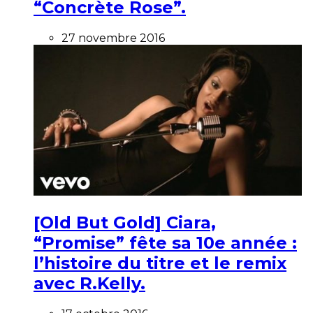
“Concrète Rose”.
27 novembre 2016
[Old But Gold] Ciara,
“Promise” fête sa 10e année :
l’histoire du titre et le remix
avec R.Kelly.