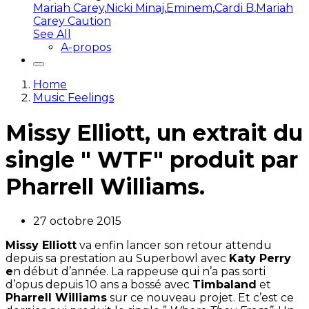
Mariah Carey
,
Nicki Minaj
,
Eminem
,
Cardi B
,
Mariah
Carey Caution
See All
A-propos
Home
Music Feelings
Missy Elliott, un extrait du
single " WTF" produit par
Pharrell Williams.
27 octobre 2015
Missy Elliott
va enfin lancer son retour attendu
depuis sa prestation au Superbowl avec
Katy Perry
e
n début d’année. La rappeuse qui n’a pas sorti
d’opus depuis 10 ans a bossé avec
Timbaland
et
Pharrell Williams
sur ce nouveau projet. Et c’est ce