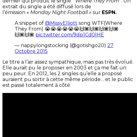
dernier qui produit le single ”
Where They From”
. Un
extrait du single a été diffusé lors de
l’émission
« Monday Night Football »
sur
ESPN.
A snippet of
@MissyElliott
song WTF(Where
They From) 😭😭😭😭😭😭🙌🏾🙌🏾🙌🏾🙌🏾
🙌🏾🙌🏾
pic.twitter.com/9dp1Cd0lHE
— nappylongstocking (@gotishgo20)
27
Octobre 2015
Le titre a l’air assez sympathique, mais pas très évolué.
Elle aurait pu le proposer en 2003 et ça me fait un
peu peur. En 2012, les 2 singles qu’elle a proposé
auraient pu sortir à cette même période… et le public
est passé totalement à côté.