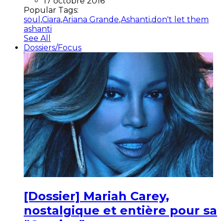
17 octobre 2016
Popular Tags:
soul
,
Ciara
,
Ariana Grande
,
Ashanti
,
don't let them
ashanti
See All
Dossiers/Focus
[Dossier] Mariah Carey,
nostalgique et entière pour sa