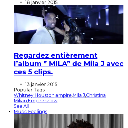
18 janvier 2015
Regardez entièrement
l’album ” MILA” de Mila J avec
ces 5 clips.
13 janvier 2015
Popular Tags:
Whitney Houston
,
empire
,
Mila J
,
Christina
Milian
,
Empire show
See All
Music Feelings