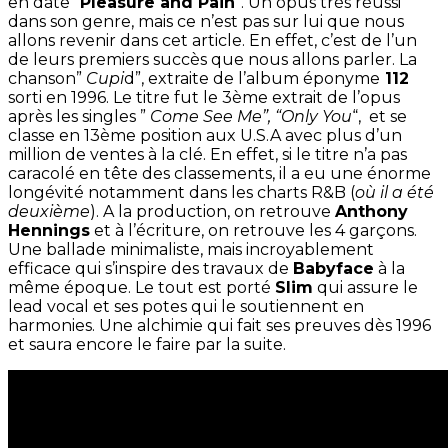
en date “
Pleasure and Pain
“. Un opus très réussi
dans son genre, mais ce n’est pas sur lui que nous
allons revenir dans cet article. En effet, c’est de l’un
de leurs premiers succès que nous allons parler. La
chanson”
Cupi
d”, extraite de l’album éponyme
112
sorti en 1996. Le titre fut le 3ème extrait de l’opus
après les singles ”
Come See Me”, “Only You
“, et se
classe en 13ème position aux U.S.A avec plus d’un
million de ventes à la clé. En effet, si le titre n’a pas
caracolé en tête des classements, il a eu une énorme
longévité notamment dans les charts R&B (
où il a été
deuxième
). A la production, on retrouve
Anthony
Hennings
et à l’écriture, on retrouve les 4 garçons.
Une ballade minimaliste, mais incroyablement
efficace qui s’inspire des travaux de
Babyface
à la
même époque. Le tout est porté
Slim
qui assure le
lead vocal et ses potes qui le soutiennent en
harmonies. Une alchimie qui fait ses preuves dès 1996
et saura encore le faire par la suite.