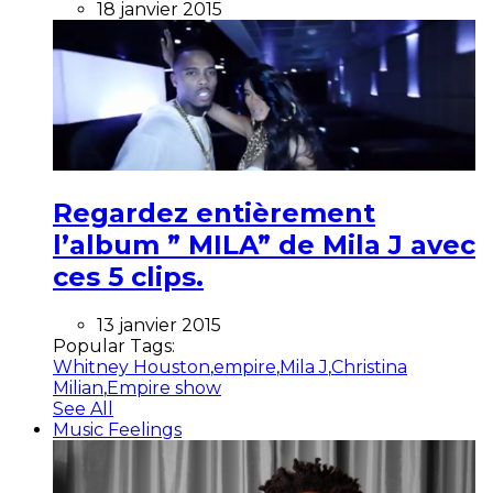
18 janvier 2015
Regardez entièrement
l’album ” MILA” de Mila J avec
ces 5 clips.
13 janvier 2015
Popular Tags:
Whitney Houston
,
empire
,
Mila J
,
Christina
Milian
,
Empire show
See All
Music Feelings