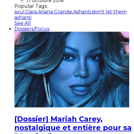
17 octobre 2016
Popular Tags:
soul
,
Ciara
,
Ariana Grande
,
Ashanti
,
don't let them
ashanti
See All
Dossiers/Focus
[Dossier] Mariah Carey,
nostalgique et entière pour sa