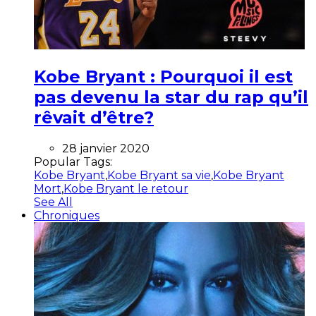
Kobe Bryant : Pourquoi il est
pas devenu la star du rap qu’il
rêvait d’être?
28 janvier 2020
Popular Tags:
Kobe Bryant
,
Kobe Bryant sa vie
,
Kobe Bryant
Mort
,
Kobe Bryant le retour
See All
Chroniques