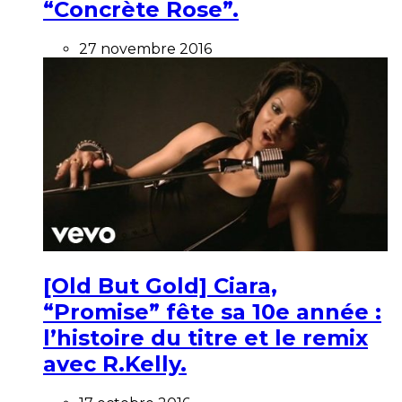
“Concrète Rose”.
27 novembre 2016
[Old But Gold] Ciara,
“Promise” fête sa 10e année :
l’histoire du titre et le remix
avec R.Kelly.