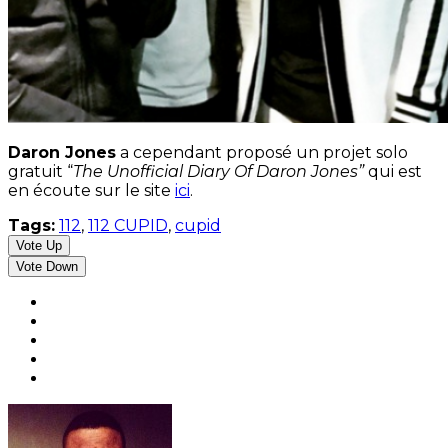
Daron Jones
a cependant proposé un projet solo
gratuit “
The Unofficial Diary Of Daron Jones”
qui est
en écoute sur le site
ici
.
Tags:
112
,
112 CUPID
,
cupid
Vote Up
Vote Down