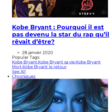
Kobe Bryant : Pourquoi il est
pas devenu la star du rap qu’il
rêvait d’être?
28 janvier 2020
Popular Tags:
Kobe Bryant
,
Kobe Bryant sa vie
,
Kobe Bryant
Mort
,
Kobe Bryant le retour
See All
Chroniques