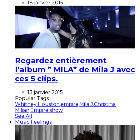
18 janvier 2015
Regardez entièrement
l’album ” MILA” de Mila J avec
ces 5 clips.
13 janvier 2015
Popular Tags:
Whitney Houston
,
empire
,
Mila J
,
Christina
Milian
,
Empire show
See All
Music Feelings