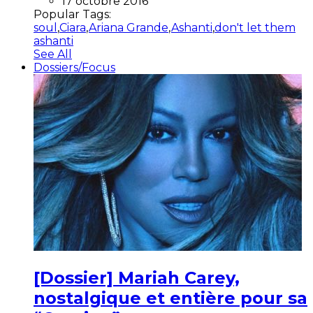
17 octobre 2016
Popular Tags:
soul
,
Ciara
,
Ariana Grande
,
Ashanti
,
don't let them
ashanti
See All
Dossiers/Focus
[Dossier] Mariah Carey,
nostalgique et entière pour sa