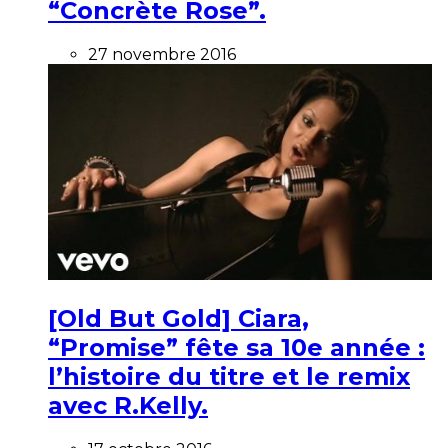
“Concrète Rose”.
27 novembre 2016
[Old But Gold] Ciara,
“Promise” fête sa 10e année :
l’histoire du titre et le remix
avec R.Kelly.