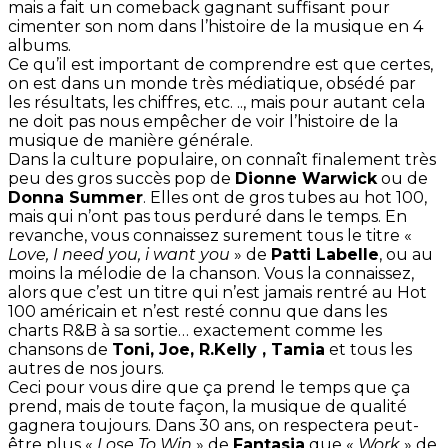
mais a fait un comeback gagnant suffisant pour
cimenter son nom dans l’histoire de la musique en 4
albums.
Ce qu’il est important de comprendre est que certes,
on est dans un monde très médiatique, obsédé par
les résultats, les chiffres, etc. .., mais pour autant cela
ne doit pas nous empêcher de voir l’histoire de la
musique de manière générale.
Dans la culture populaire, on connaît finalement très
peu des gros succès pop de
Dionne Warwick
ou de
Donna Summer
. Elles ont de gros tubes au hot 100,
mais qui n’ont pas tous perduré dans le temps. En
revanche, vous connaissez surement tous le titre «
Love, I need you, i want you
» de
Patti Labelle
, ou au
moins la mélodie de la chanson. Vous la connaissez,
alors que c’est un titre qui n’est jamais rentré au Hot
100 américain et n’est resté connu que dans les
charts R&B à sa sortie… exactement comme les
chansons de
Toni, Joe, R.Kelly , Tamia
et tous les
autres de nos jours.
Ceci pour vous dire que ça prend le temps que ça
prend, mais de toute façon, la musique de qualité
gagnera toujours. Dans 30 ans, on respectera peut-
être plus «
Lose To Win
» de
Fantasia
que «
Work
» de