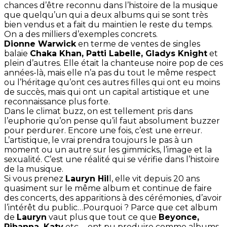
chances d’être reconnu dans l’histoire de la musique
que quelqu’un qui a deux albums qui se sont très
bien vendus et a fait du maintien le reste du temps.
On a des milliers d’exemples concrets.
Dionne Warwick
en terme de ventes de singles
balaie
Chaka Khan, Patti Labelle, Gladys Knight
et
plein d’autres. Elle était la chanteuse noire pop de ces
années-là, mais elle n’a pas du tout le même respect
ou l’héritage qu’ont ces autres filles qui ont eu moins
de succès, mais qui ont un capital artistique et une
reconnaissance plus forte.
Dans le climat buzz, on est tellement pris dans
l’euphorie qu’on pense qu’il faut absolument buzzer
pour perdurer. Encore une fois, c’est une erreur.
L’artistique, le vrai prendra toujours le pas à un
moment ou un autre sur les gimmicks, l’image et la
sexualité. C’est une réalité qui se vérifie dans l’histoire
de la musique.
Si vous prenez
Lauryn Hil
l, elle vit depuis 20 ans
quasiment sur le même album et continue de faire
des concerts, des apparitions à des cérémonies, d’avoir
l’intérêt du public…Pourquoi ? Parce que cet album
de
Lauryn
vaut plus que tout ce que
Beyonce,
Rihanna, Katy
etc. …ont pu produire comme albums.