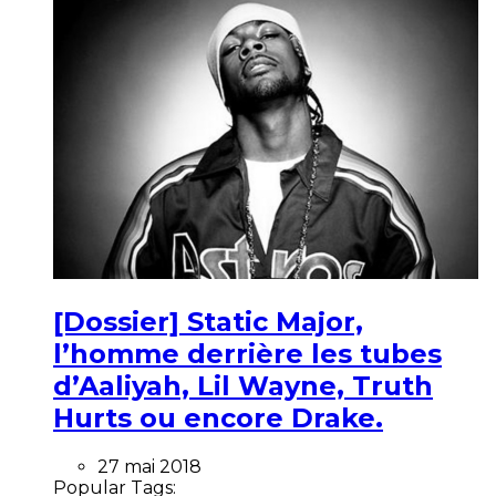
[Dossier] Static Major,
l’homme derrière les tubes
d’Aaliyah, Lil Wayne, Truth
Hurts ou encore Drake.
27 mai 2018
Popular Tags: