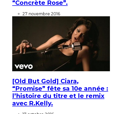
“Concrète Rose”.
27 novembre 2016
[Old But Gold] Ciara,
“Promise” fête sa 10e année :
l’histoire du titre et le remix
avec R.Kelly.