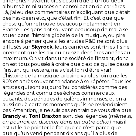
différents n’avaient plus besoin que d’un ou deux
albums à mini-succès en consolidation de carrières.
Là, j’ai eu des commentaires m’expliquant que c’était
des has-been etc., que c’était fini. Et c’est quelque
chose qu’on retrouve beaucoup notamment en
France. Les gens ont souvent beaucoup de mal à se
situer dans l’histoire globale de la musique, ou pire
encore à penser que si les artistes R&B ne sont plus
diffusés sur
Skyrock
, leurs carrières sont finies. Ils ne
prennent que les dix ou quinze dernières années au
maximum. On vit dans une société de l’instant, donc
on est tous poussés à croire que c’est ce qui se passe à
l’instant qui restera, mais c’est loin d’être vrai !
L’histoire de la musique urbaine va plus loin que les
90’s et a très souvent tendance à se répéter. Tous les
artistes qui sont aujourd’hui considérés comme des
légendes ont connu des échecs commerciaux
cuisants, des périodes de galères immenses, et on a
aussi cru à certains moments qu’ils ne reviendraient
pas. Attention, je ne suis pas en train de vous dire que
Brandy
et
Toni Braxton
sont des légendes (
même si,
on pourrait en discuter dans un autre édito
) mais il
est utile de pointer le fait que ce n’est parce que
quelqu’un vend pendant dix ans qu’il a plus de