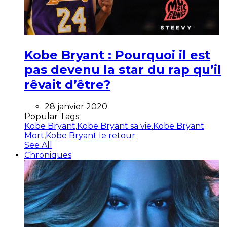
Kobe Bryant : Pourquoi il est
pas devenu la star du rap qu’il
rêvait d’être?
28 janvier 2020
Popular Tags:
Kobe Bryant
,
Kobe Bryant sa vie
,
Kobe Bryant
Mort
,
Kobe Bryant le retour
See All
Chroniques