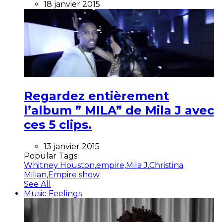
18 janvier 2015
Regardez entièrement
l’album ” MILA” de Mila J avec
ces 5 clips.
13 janvier 2015
Popular Tags:
Whitney Houston
,
empire
,
Mila J
,
Christina
Milian
,
Empire show
See All
Music Feelings