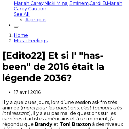
Mariah Carey
,
Nicki Minaj
,
Eminem
,
Cardi B
,
Mariah
Carey Caution
See All
A-propos
Home
Music Feelings
[Edito22] Et si l' "has-
been" de 2016 était la
légende 2036?
17 avril 2016
Il y a quelques jours, lors d’une session ask.fm très
animée (
merci pour les questions, c’est toujours très
intéressant
), il y a eu pas mal de questions sur les
carrières d’artistes américains et à un moment, j’ai
répondu que
Brandy
et
Toni Braxton
à des niveaux