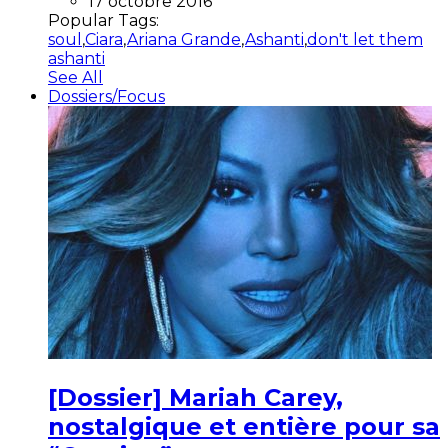
17 octobre 2016
Popular Tags:
soul
,
Ciara
,
Ariana Grande
,
Ashanti
,
don't let them
ashanti
See All
Dossiers/Focus
[Dossier] Mariah Carey,
nostalgique et entière pour sa