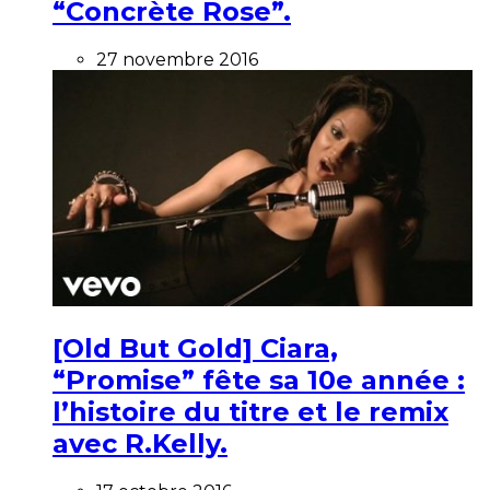
“Concrète Rose”.
27 novembre 2016
[Old But Gold] Ciara,
“Promise” fête sa 10e année :
l’histoire du titre et le remix
avec R.Kelly.