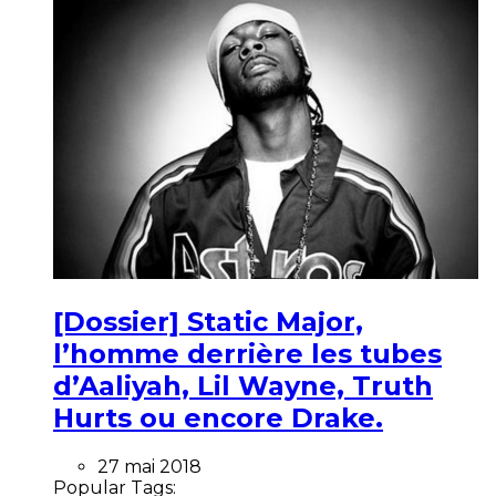
[Dossier] Static Major,
l’homme derrière les tubes
d’Aaliyah, Lil Wayne, Truth
Hurts ou encore Drake.
27 mai 2018
Popular Tags: