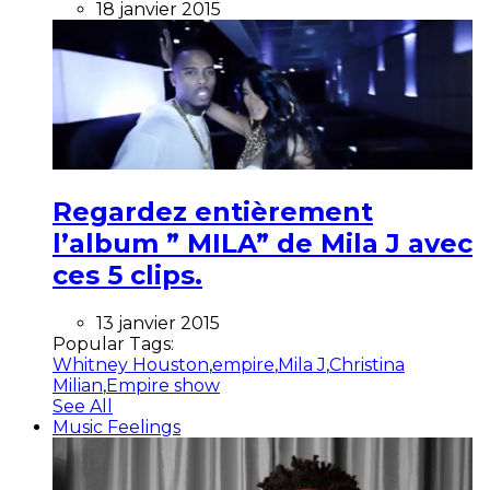
18 janvier 2015
Regardez entièrement
l’album ” MILA” de Mila J avec
ces 5 clips.
13 janvier 2015
Popular Tags:
Whitney Houston
,
empire
,
Mila J
,
Christina
Milian
,
Empire show
See All
Music Feelings