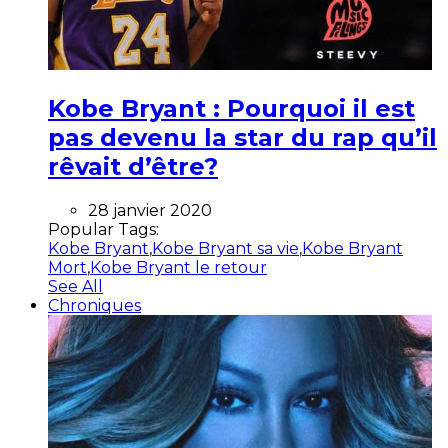
Kobe Bryant : Pourquoi il est
pas devenu la star du rap qu’il
rêvait d’être?
28 janvier 2020
Popular Tags:
Kobe Bryant
,
Kobe Bryant sa vie
,
Kobe Bryant
Mort
,
Kobe Bryant le retour
See All
Chroniques