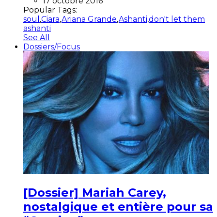
17 octobre 2016
Popular Tags:
soul
,
Ciara
,
Ariana Grande
,
Ashanti
,
don't let them
ashanti
See All
Dossiers/Focus
[Dossier] Mariah Carey,
nostalgique et entière pour sa