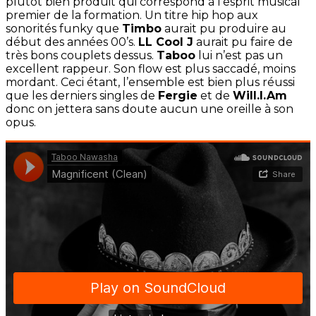
plutôt bien produit qui correspond à l’esprit musical
premier de la formation. Un titre hip hop aux
sonorités funky que
Timbo
aurait pu produire au
début des années 00’s.
LL Cool J
aurait pu faire de
très bons couplets dessus.
Taboo
lui n’est pas un
excellent rappeur. Son flow est plus saccadé, moins
mordant. Ceci étant, l’ensemble est bien plus réussi
que les derniers singles de
Fergie
et de
Will.I.Am
donc on jettera sans doute aucun une oreille à son
opus.