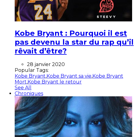
Kobe Bryant : Pourquoi il est
pas devenu la star du rap qu’il
rêvait d’être?
28 janvier 2020
Popular Tags:
Kobe Bryant
,
Kobe Bryant sa vie
,
Kobe Bryant
Mort
,
Kobe Bryant le retour
See All
Chroniques