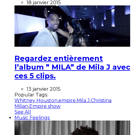
18 janvier 2015
Regardez entièrement
l’album ” MILA” de Mila J avec
ces 5 clips.
13 janvier 2015
Popular Tags:
Whitney Houston
,
empire
,
Mila J
,
Christina
Milian
,
Empire show
See All
Music Feelings