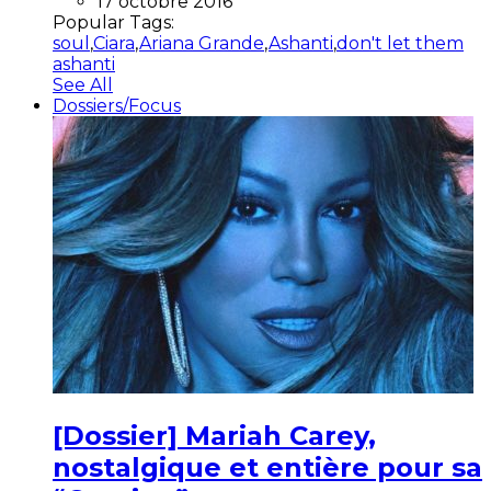
17 octobre 2016
Popular Tags:
soul
,
Ciara
,
Ariana Grande
,
Ashanti
,
don't let them
ashanti
See All
Dossiers/Focus
[Dossier] Mariah Carey,
nostalgique et entière pour sa