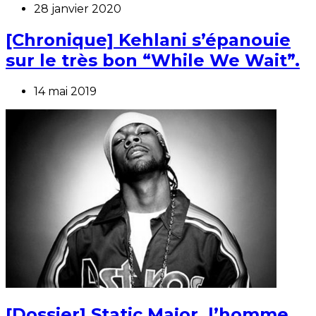
28 janvier 2020
[Chronique] Kehlani s’épanouie
sur le très bon “While We Wait”.
14 mai 2019
[Dossier] Static Major, l’homme