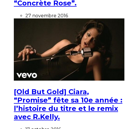
“Concrète Rose”.
27 novembre 2016
[Old But Gold] Ciara,
“Promise” fête sa 10e année :
l’histoire du titre et le remix
avec R.Kelly.