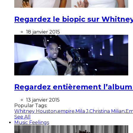
Regardez le biopic sur Whitney
18 janvier 2015
Regardez entièrement l’album ”
13 janvier 2015
Popular Tags:
Whitney Houston
,
empire
,
Mila J
,
Christina Milian
,
Em
See All
Music Feelings