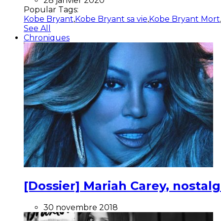
28 janvier 2020
Popular Tags:
Kobe Bryant
,
Kobe Bryant sa vie
,
Kobe Bryant Mort
See All
Chroniques
[Dossier] Mariah Carey, nostalg
30 novembre 2018