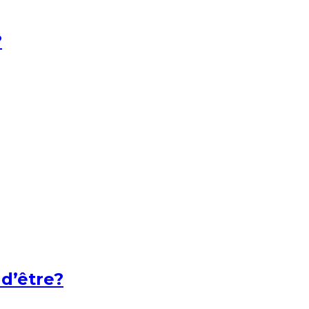
?
 d’être?