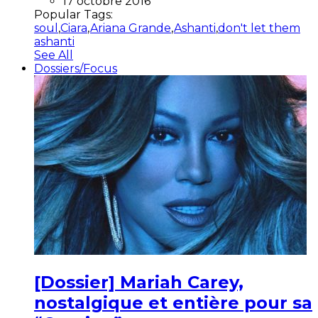
17 octobre 2016
Popular Tags:
soul
,
Ciara
,
Ariana Grande
,
Ashanti
,
don't let them
ashanti
See All
Dossiers/Focus
[Dossier] Mariah Carey,
nostalgique et entière pour sa