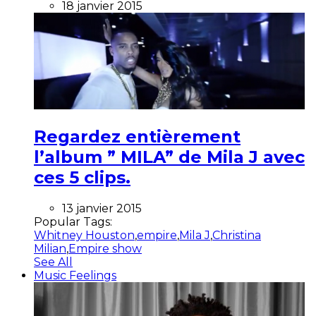
18 janvier 2015
Regardez entièrement
l’album ” MILA” de Mila J avec
ces 5 clips.
13 janvier 2015
Popular Tags:
Whitney Houston
,
empire
,
Mila J
,
Christina
Milian
,
Empire show
See All
Music Feelings