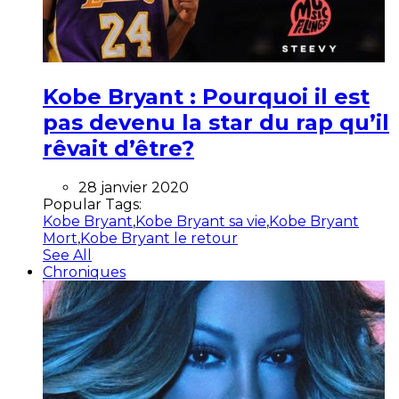
Kobe Bryant : Pourquoi il est
pas devenu la star du rap qu’il
rêvait d’être?
28 janvier 2020
Popular Tags:
Kobe Bryant
,
Kobe Bryant sa vie
,
Kobe Bryant
Mort
,
Kobe Bryant le retour
See All
Chroniques