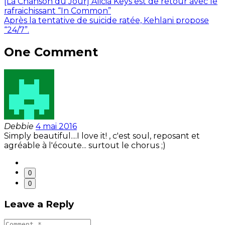
[La Chanson du Jour] Alicia Keys est de retour avec le
rafraichissant “In Common”
Après la tentative de suicide ratée, Kehlani propose
“24/7”.
One Comment
Debbie
4 mai 2016
Simply beautiful....I love it! , c'est soul, reposant et
agréable à l'écoute... surtout le chorus ;)
0
0
Leave a Reply