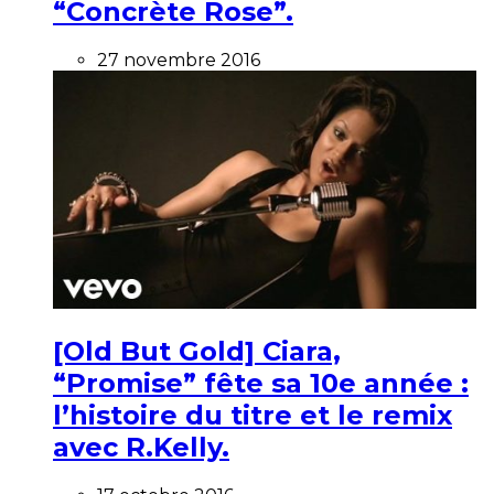
“Concrète Rose”.
27 novembre 2016
[Old But Gold] Ciara,
“Promise” fête sa 10e année :
l’histoire du titre et le remix
avec R.Kelly.