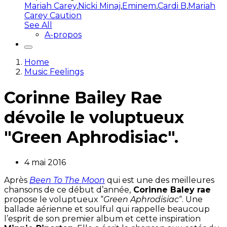
Mariah Carey
,
Nicki Minaj
,
Eminem
,
Cardi B
,
Mariah
Carey Caution
See All
A-propos
Home
Music Feelings
Corinne Bailey Rae
dévoile le voluptueux
"Green Aphrodisiac".
4 mai 2016
Après
Been To The Moon
qui est une des meilleures
chansons de ce début d’année,
Corinne Baley rae
propose le voluptueux “
Green Aphrodisiac
“. Une
ballade aérienne et soulful qui rappelle beaucoup
l’esprit de son premier album et cette inspiration