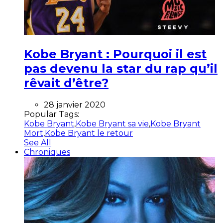
Kobe Bryant : Pourquoi il est
pas devenu la star du rap qu’il
rêvait d’être?
28 janvier 2020
Popular Tags:
Kobe Bryant
,
Kobe Bryant sa vie
,
Kobe Bryant
Mort
,
Kobe Bryant le retour
See All
Chroniques