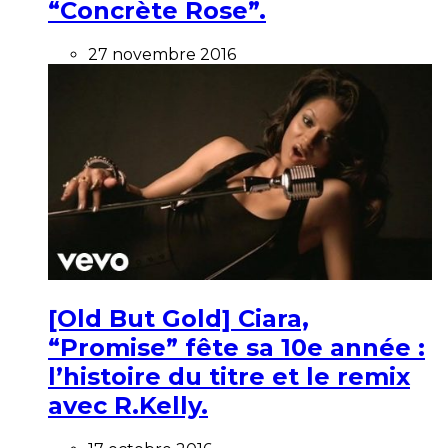
“Concrète Rose”.
27 novembre 2016
[Old But Gold] Ciara,
“Promise” fête sa 10e année :
l’histoire du titre et le remix
avec R.Kelly.