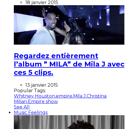
18 janvier 2015
Regardez entièrement
l’album ” MILA” de Mila J avec
ces 5 clips.
13 janvier 2015
Popular Tags:
Whitney Houston
,
empire
,
Mila J
,
Christina
Milian
,
Empire show
See All
Music Feelings