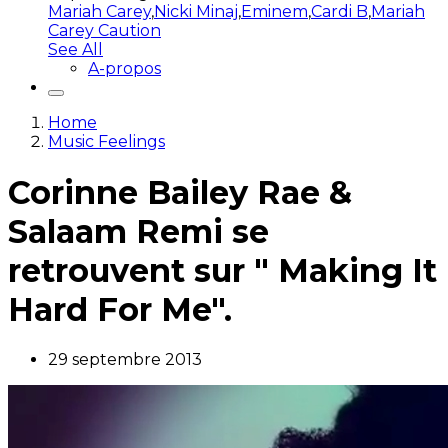
Mariah Carey
,
Nicki Minaj
,
Eminem
,
Cardi B
,
Mariah
Carey Caution
See All
A-propos
Home
Music Feelings
Corinne Bailey Rae &
Salaam Remi se
retrouvent sur " Making It
Hard For Me".
29 septembre 2013