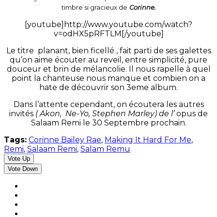
timbre si gracieux de
Corinne.
[youtube]http://www.youtube.com/watch?
v=odHX5pRFTLM[/youtube]
Le titre planant, bien ficellé , fait parti de ses galettes
qu’on aime écouter au reveil, entre simplicité, pure
douceur et brin de mélancolie. Il nous rapelle à quel
point la chanteuse nous manque et combien on a
hate de découvrir son 3eme album.
Dans l’attente cependant, on écoutera les autres
invités
( Akon, Ne-Yo, Stephen Marley) de l’
opus de
Salaam Remi le 30 Septembre prochain.
Tags:
Corinne Bailey Rae
,
Making It Hard For Me
,
Remi
,
Salaam Remi
,
Salam Remu
Vote Up
Vote Down