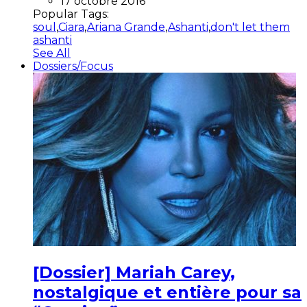
17 octobre 2016
Popular Tags:
soul
,
Ciara
,
Ariana Grande
,
Ashanti
,
don't let them
ashanti
See All
Dossiers/Focus
[Dossier] Mariah Carey,
nostalgique et entière pour sa