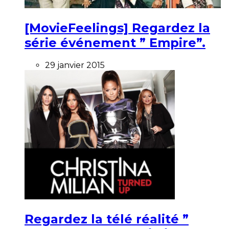
[MovieFeelings] Regardez la
série événement ” Empire”.
29 janvier 2015
Regardez la télé réalité ”