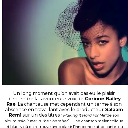
Un long moment qu’on avait pas eu le plaisir
d’entendre la savoureuse voix de
Corinne Bailey
Rae
. La chanteuse met cependant un terme à son
abscence en travaillant avec le producteur
Salaam
Remi
sur un des titres
” Making It Hard For Me”
de son
album
solo “One: In The Chamber” .
Une chanson mélancolique
et bluesy où on retrouve avec plaisir l’innocence attachante du