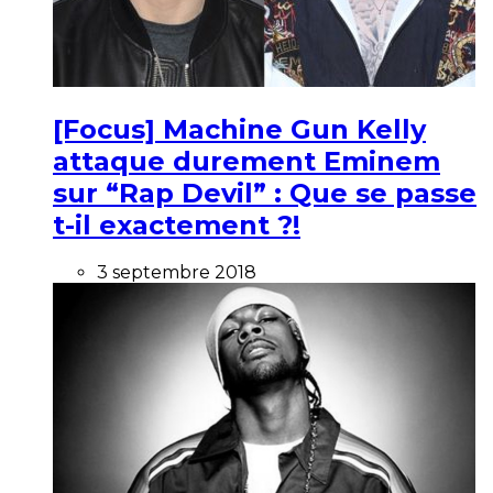
[Focus] Machine Gun Kelly
attaque durement Eminem
sur “Rap Devil” : Que se passe
t-il exactement ?!
3 septembre 2018