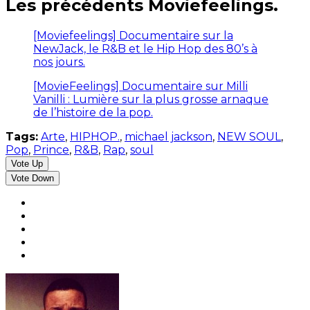
Les précédents Moviefeelings.
[Moviefeelings] Documentaire sur la
NewJack, le R&B et le Hip Hop des 80’s à
nos jours.
[MovieFeelings] Documentaire sur Milli
Vanilli : Lumière sur la plus grosse arnaque
de l’histoire de la pop.
Tags:
Arte
,
HIPHOP.
,
michael jackson
,
NEW SOUL
,
Pop
,
Prince
,
R&B
,
Rap
,
soul
Vote Up
Vote Down