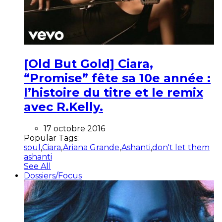
[Old But Gold] Ciara,
“Promise” fête sa 10e année :
l’histoire du titre et le remix
avec R.Kelly.
17 octobre 2016
Popular Tags:
soul
,
Ciara
,
Ariana Grande
,
Ashanti
,
don't let them
ashanti
See All
Dossiers/Focus