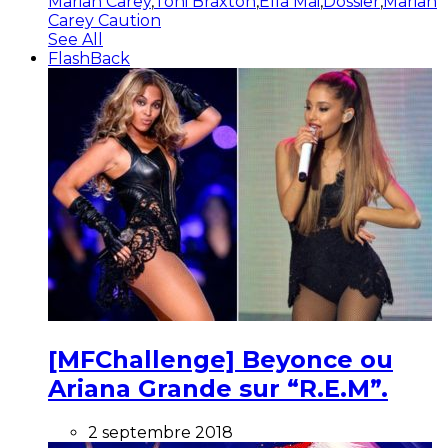
Mariah Carey
,
Toni Braxton
,
Ella Mai
,
Dossier
,
Mariah
Carey Caution
See All
FlashBack
[MFChallenge] Beyonce ou
Ariana Grande sur “R.E.M”.
2 septembre 2018