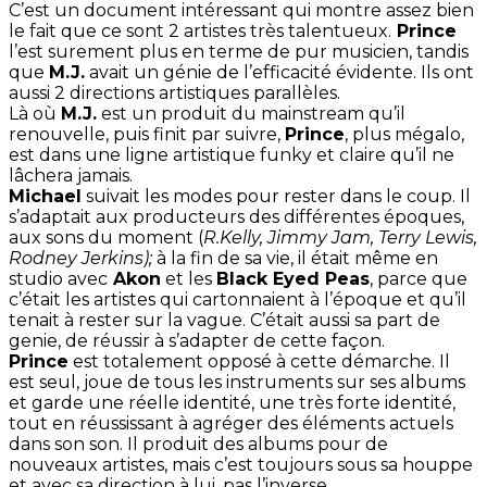
C’est un document intéressant qui montre assez bien
le fait que ce sont 2 artistes très talentueux.
Prince
l’est surement plus en terme de pur musicien, tandis
que
M.J.
avait un génie de l’efficacité évidente. Ils ont
aussi 2 directions artistiques parallèles.
Là où
M.J.
est un produit du mainstream qu’il
renouvelle, puis finit par suivre,
Prince
, plus mégalo,
est dans une ligne artistique funky et claire qu’il ne
lâchera jamais.
Michael
suivait les modes pour rester dans le coup. Il
s’adaptait aux producteurs des différentes époques,
aux sons du moment (
R.Kelly, Jimmy Jam, Terry Lewis,
Rodney Jerkins);
à la fin de sa vie, il était même en
studio avec
Akon
et les
Black Eyed Peas
, parce que
c’était les artistes qui cartonnaient à l’époque et qu’il
tenait à rester sur la vague. C’était aussi sa part de
genie, de réussir à s’adapter de cette façon.
Prince
est totalement opposé à cette démarche. Il
est seul, joue de tous les instruments sur ses albums
et garde une réelle identité, une très forte identité,
tout en réussissant à agréger des éléments actuels
dans son son. Il produit des albums pour de
nouveaux artistes, mais c’est toujours sous sa houppe
et avec sa direction à lui, pas l’inverse.