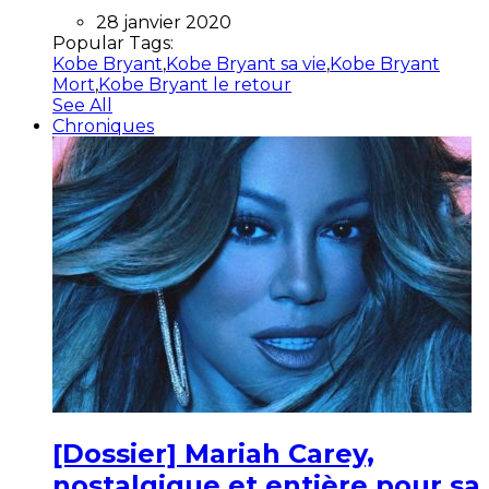
28 janvier 2020
Popular Tags:
Kobe Bryant
,
Kobe Bryant sa vie
,
Kobe Bryant
Mort
,
Kobe Bryant le retour
See All
Chroniques
[Dossier] Mariah Carey,
nostalgique et entière pour sa