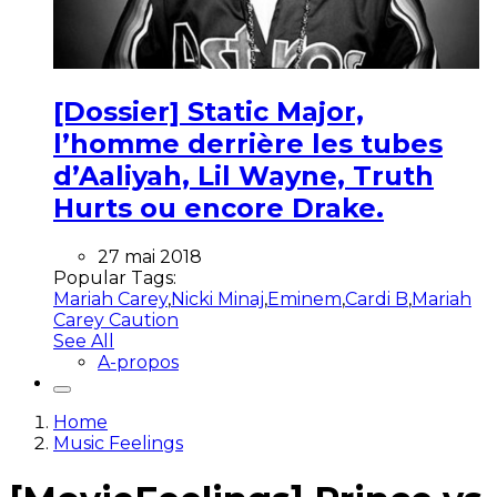
[Dossier] Static Major,
l’homme derrière les tubes
d’Aaliyah, Lil Wayne, Truth
Hurts ou encore Drake.
27 mai 2018
Popular Tags:
Mariah Carey
,
Nicki Minaj
,
Eminem
,
Cardi B
,
Mariah
Carey Caution
See All
A-propos
Home
Music Feelings