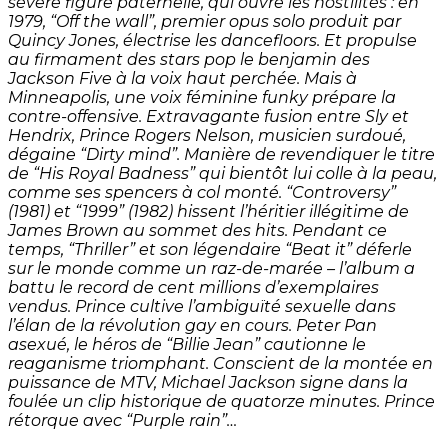
sévère figure paternelle, qui ouvre les hostilités : en
1979, “Off the wall”, premier opus solo produit par
Quincy Jones, électrise les dancefloors. Et propulse
au firmament des stars pop le benjamin des
Jackson Five à la voix haut perchée. Mais à
Minneapolis, une voix féminine funky prépare la
contre-offensive. Extravagante fusion entre Sly et
Hendrix, Prince Rogers Nelson, musicien surdoué,
dégaine “Dirty mind”. Manière de revendiquer le titre
de “His Royal Badness” qui bientôt lui colle à la peau,
comme ses spencers à col monté. “Controversy”
(1981) et “1999” (1982) hissent l’héritier illégitime de
James Brown au sommet des hits. Pendant ce
temps, “Thriller” et son légendaire “Beat it” déferle
sur le monde comme un raz-de-marée – l’album a
battu le record de cent millions d’exemplaires
vendus. Prince cultive l’ambiguïté sexuelle dans
l’élan de la révolution gay en cours. Peter Pan
asexué, le héros de “Billie Jean” cautionne le
reaganisme triomphant. Conscient de la montée en
puissance de MTV, Michael Jackson signe dans la
foulée un clip historique de quatorze minutes. Prince
rétorque avec “Purple rain”…