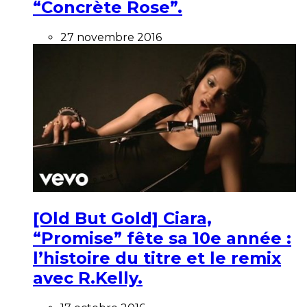
“Concrète Rose”.
27 novembre 2016
[Old But Gold] Ciara,
“Promise” fête sa 10e année :
l’histoire du titre et le remix
avec R.Kelly.