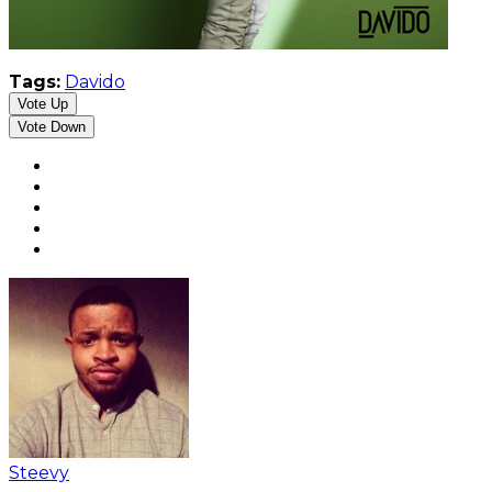
Tags:
Davido
Vote Up
Vote Down
Steevy