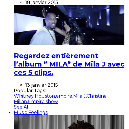
18 janvier 2015
Regardez entièrement
l’album ” MILA” de Mila J avec
ces 5 clips.
13 janvier 2015
Popular Tags:
Whitney Houston
,
empire
,
Mila J
,
Christina
Milian
,
Empire show
See All
Music Feelings