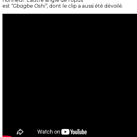
honneur. L’autre single de l’opus
est
“Gbagbe Oshi”,
dont le clip a aussi été dévoilé.