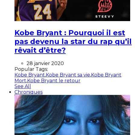
Kobe Bryant : Pourquoi il est
pas devenu la star du rap qu’il
rêvait d’être?
28 janvier 2020
Popular Tags:
Kobe Bryant
,
Kobe Bryant sa vie
,
Kobe Bryant
Mort
,
Kobe Bryant le retour
See All
Chroniques