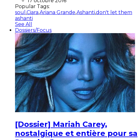
17 octobre 2016
Popular Tags:
soul
,
Ciara
,
Ariana Grande
,
Ashanti
,
don't let them
ashanti
See All
Dossiers/Focus
[Dossier] Mariah Carey,
nostalgique et entière pour sa