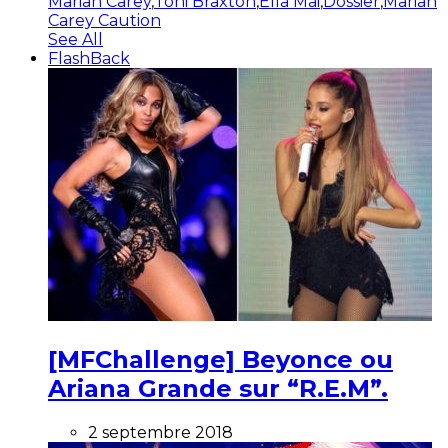
Mariah Carey
,
Toni Braxton
,
Ella Mai
,
Dossier
,
Mariah
Carey Caution
See All
FlashBack
[MFChallenge] Beyonce ou
Ariana Grande sur “R.E.M”.
2 septembre 2018