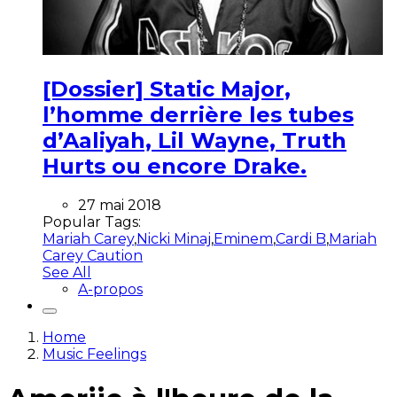
[Dossier] Static Major,
l’homme derrière les tubes
d’Aaliyah, Lil Wayne, Truth
Hurts ou encore Drake.
27 mai 2018
Popular Tags:
Mariah Carey
,
Nicki Minaj
,
Eminem
,
Cardi B
,
Mariah
Carey Caution
See All
A-propos
Home
Music Feelings