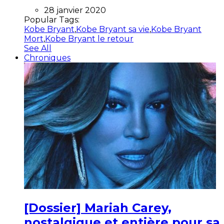
28 janvier 2020
Popular Tags:
Kobe Bryant
,
Kobe Bryant sa vie
,
Kobe Bryant
Mort
,
Kobe Bryant le retour
See All
Chroniques
[Dossier] Mariah Carey,
nostalgique et entière pour sa