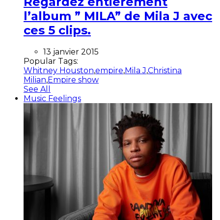
Regardez entièrement
l’album ” MILA” de Mila J avec
ces 5 clips.
13 janvier 2015
Popular Tags:
Whitney Houston
,
empire
,
Mila J
,
Christina
Milian
,
Empire show
See All
Music Feelings