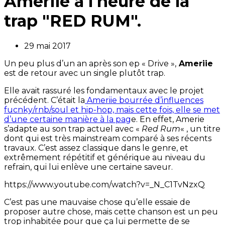
Ameriie à l'heure de la
trap "RED RUM".
29 mai 2017
Un peu plus d’un an après son ep « Drive »,
Ameriie
est de retour avec un single plutôt trap.
Elle avait rassuré les fondamentaux avec le projet
précédent. C’était la
Ameriie bourrée d’influences
fucnky/rnb/soul et hip-hop, mais cette fois, elle se met
d’une certaine manière à la pag
e. En effet, Amerie
s’adapte au son trap actuel avec «
Red Rum
« , un titre
dont qui est très mainstream comparé à ses récents
travaux. C’est assez classique dans le genre, et
extrêmement répétitif et générique au niveau du
refrain, qui lui enlève une certaine saveur.
https://www.youtube.com/watch?v=_N_C1TvNzxQ
C’est pas une mauvaise chose qu’elle essaie de
proposer autre chose, mais cette chanson est un peu
trop inhabitée pour que ça lui permette de se