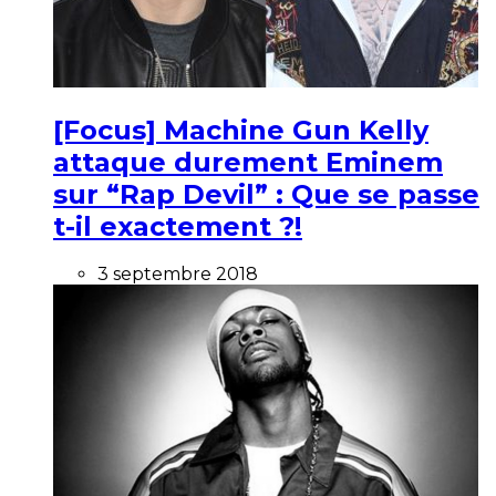
[Focus] Machine Gun Kelly
attaque durement Eminem
sur “Rap Devil” : Que se passe
t-il exactement ?!
3 septembre 2018