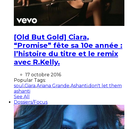
[Old But Gold] Ciara,
“Promise” fête sa 10e année :
l’histoire du titre et le remix
avec R.Kelly.
17 octobre 2016
Popular Tags:
soul
,
Ciara
,
Ariana Grande
,
Ashanti
,
don't let them
ashanti
See All
Dossiers/Focus