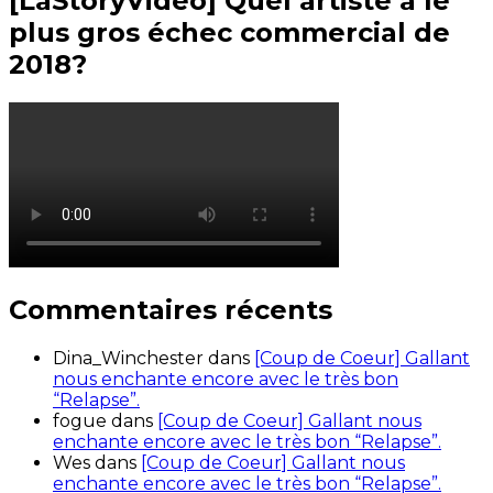
[LaStoryVideo] Quel artiste a le
plus gros échec commercial de
2018?
Commentaires récents
Dina_Winchester
dans
[Coup de Coeur] Gallant
nous enchante encore avec le très bon
“Relapse”.
fogue
dans
[Coup de Coeur] Gallant nous
enchante encore avec le très bon “Relapse”.
Wes
dans
[Coup de Coeur] Gallant nous
enchante encore avec le très bon “Relapse”.