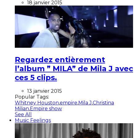
18 janvier 2015
Regardez entièrement
l’album ” MILA” de Mila J avec
ces 5 clips.
13 janvier 2015
Popular Tags:
Whitney Houston
,
empire
,
Mila J
,
Christina
Milian
,
Empire show
See All
Music Feelings