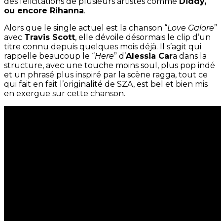
des félicitations de plusieurs artistes comme
Diddy,
ou encore Rihanna
.
Alors que le single actuel est la chanson “
Love Galore
”
avec
Travis Scott
, elle dévoile désormais le clip d’un
titre connu depuis quelques mois déjà. Il s’agit qui
rappelle beaucoup le “
Here
” d’
Alessia Car
a dans la
structure, avec une touche moins soul, plus pop indé
et un phrasé plus inspiré par la scène ragga, tout ce
qui fait en fait l’originalité de SZA, est bel et bien mis
en exergue sur cette chanson.