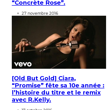
“Concrète Rose”.
27 novembre 2016
[Old But Gold] Ciara,
“Promise” fête sa 10e année :
l’histoire du titre et le remix
avec R.Kelly.