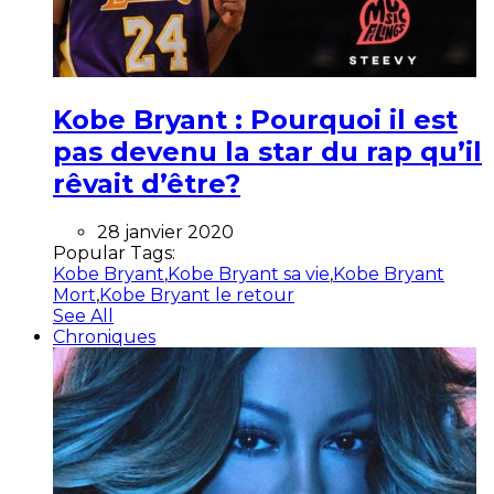
Kobe Bryant : Pourquoi il est
pas devenu la star du rap qu’il
rêvait d’être?
28 janvier 2020
Popular Tags:
Kobe Bryant
,
Kobe Bryant sa vie
,
Kobe Bryant
Mort
,
Kobe Bryant le retour
See All
Chroniques