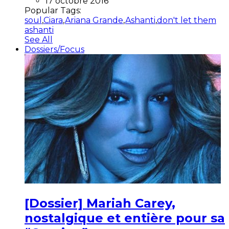
17 octobre 2016
Popular Tags:
soul
,
Ciara
,
Ariana Grande
,
Ashanti
,
don't let them
ashanti
See All
Dossiers/Focus
[Dossier] Mariah Carey,
nostalgique et entière pour sa