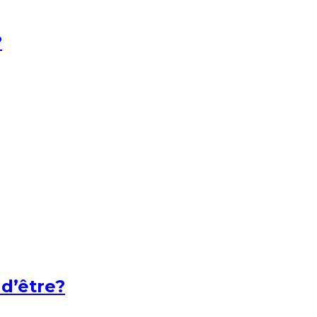
?
 d’être?