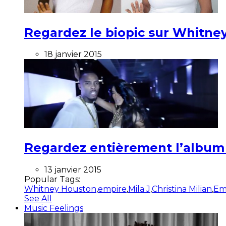
Regardez le biopic sur Whitney
18 janvier 2015
Regardez entièrement l’album ”
13 janvier 2015
Popular Tags:
Whitney Houston
,
empire
,
Mila J
,
Christina Milian
,
Em
See All
Music Feelings