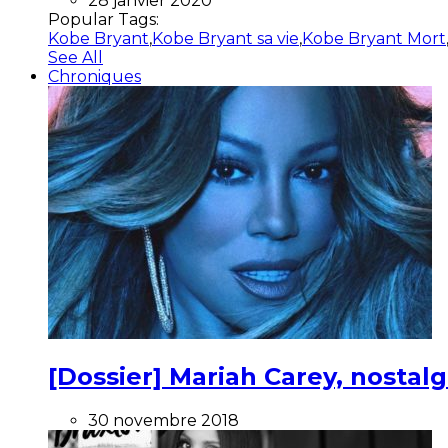
28 janvier 2020
Popular Tags:
Kobe Bryant
,
Kobe Bryant sa vie
,
Kobe Bryant Mort
See All
Chroniques
[Dossier] Mariah Carey, nostalg
30 novembre 2018