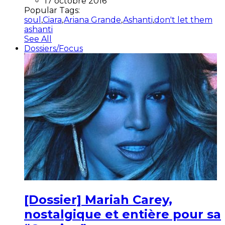
17 octobre 2016
Popular Tags:
soul
,
Ciara
,
Ariana Grande
,
Ashanti
,
don't let them
ashanti
See All
Dossiers/Focus
[Dossier] Mariah Carey,
nostalgique et entière pour sa