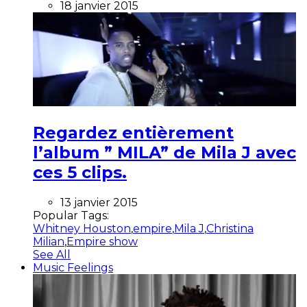
18 janvier 2015
Regardez entièrement
l’album ” MILA” de Mila J avec
ces 5 clips.
13 janvier 2015
Popular Tags:
Whitney Houston
,
empire
,
Mila J
,
Christina
Milian
,
Empire show
See All
Music Feelings