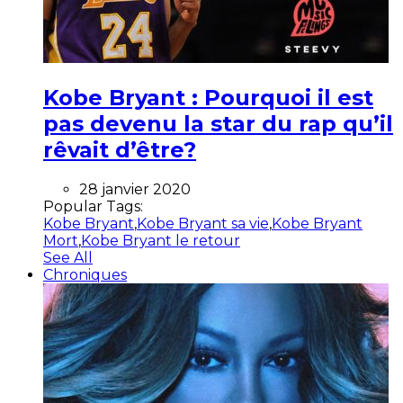
Kobe Bryant : Pourquoi il est
pas devenu la star du rap qu’il
rêvait d’être?
28 janvier 2020
Popular Tags:
Kobe Bryant
,
Kobe Bryant sa vie
,
Kobe Bryant
Mort
,
Kobe Bryant le retour
See All
Chroniques