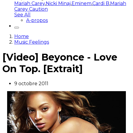
Mariah Carey
,
Nicki Minaj
,
Eminem
,
Cardi B
,
Mariah
Carey Caution
See All
A-propos
Home
Music Feelings
[Video] Beyonce - Love
On Top. [Extrait]
9 octobre 2011