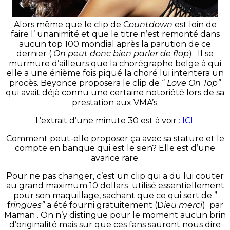
Alors même que le clip de C
ountdown
est loin de
faire l’ unanimité et que le titre n’est remonté dans
aucun top 100 mondial après la parution de ce
dernier (
On peut donc bien parler de flop
). Il se
murmure d’ailleurs que la chorégraphe belge à qui
elle a une énième fois piqué la choré lui intentera un
procès. Beyonce proposera le clip de “
Love On Top”
qui avait déjà connu une certaine notoriété lors de sa
prestation aux VMA’s.
L’extrait d’une minute 30 est à voir
: ICI.
Comment peut-elle proposer ça avec sa stature et le
compte en banque qui est le sien? Elle est d’une
avarice rare.
Pour ne pas changer, c’est un clip qui a du lui couter
au grand maximum 10 dollars utilisé essentiellement
pour son maquillage, sachant que ce qui sert de ”
f
ringues”
a été fourni gratuitement (D
ieu merci
) par
Maman . On n’y distingue pour le moment aucun brin
d’originalité mais sur que ces fans sauront nous dire