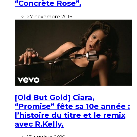
“Concrète Rose”.
27 novembre 2016
[Old But Gold] Ciara,
“Promise” fête sa 10e année :
l’histoire du titre et le remix
avec R.Kelly.