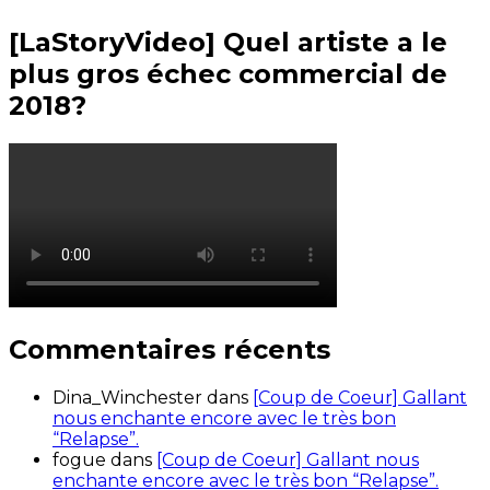
[LaStoryVideo] Quel artiste a le
plus gros échec commercial de
2018?
Commentaires récents
Dina_Winchester
dans
[Coup de Coeur] Gallant
nous enchante encore avec le très bon
“Relapse”.
fogue
dans
[Coup de Coeur] Gallant nous
enchante encore avec le très bon “Relapse”.