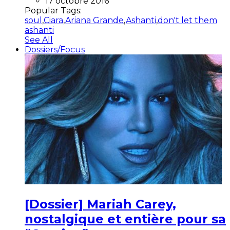
17 octobre 2016
Popular Tags:
soul
,
Ciara
,
Ariana Grande
,
Ashanti
,
don't let them
ashanti
See All
Dossiers/Focus
[Dossier] Mariah Carey,
nostalgique et entière pour sa