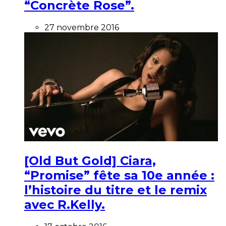
“Concrète Rose”.
27 novembre 2016
[Old But Gold] Ciara,
“Promise” fête sa 10e année :
l’histoire du titre et le remix
avec R.Kelly.