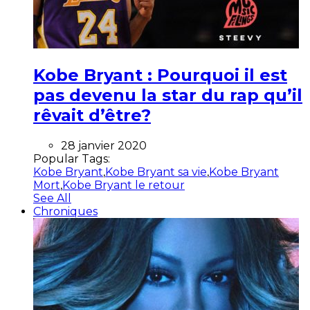
Kobe Bryant : Pourquoi il est
pas devenu la star du rap qu’il
rêvait d’être?
28 janvier 2020
Popular Tags:
Kobe Bryant
,
Kobe Bryant sa vie
,
Kobe Bryant
Mort
,
Kobe Bryant le retour
See All
Chroniques