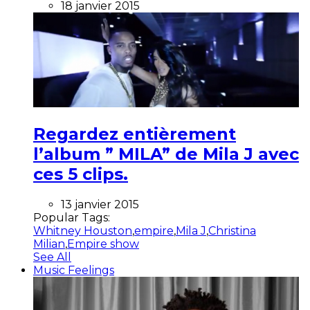
18 janvier 2015
Regardez entièrement
l’album ” MILA” de Mila J avec
ces 5 clips.
13 janvier 2015
Popular Tags:
Whitney Houston
,
empire
,
Mila J
,
Christina
Milian
,
Empire show
See All
Music Feelings