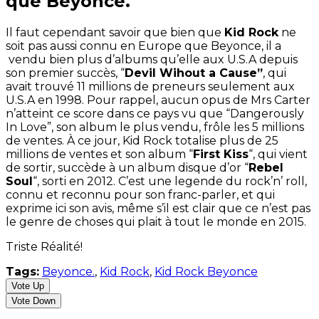
que Beyonce.
Il faut cependant savoir que bien que
Kid Rock
ne
soit pas aussi connu en Europe que Beyonce, il a
vendu bien plus d’albums qu’elle aux U.S.A depuis
son premier succès, “
Devil Wihout a Cause”
, qui
avait trouvé 11 millions de preneurs seulement aux
U.S.A en 1998. Pour rappel, aucun opus de Mrs Carter
n’atteint ce score dans ce pays vu que “Dangerously
In Love”, son album le plus vendu, frôle les 5 millions
de ventes. À ce jour, Kid Rock totalise plus de 25
millions de ventes et son album “
First Kiss
“, qui vient
de sortir, succède à un album disque d’or “
Rebel
Soul
“, sorti en 2012. C’est une legende du rock’n’ roll,
connu et reconnu pour son franc-parler, et qui
exprime ici son avis, même s’il est clair que ce n’est pas
le genre de choses qui plait à tout le monde en 2015.
Triste Réalité!
Tags:
Beyonce.
,
Kid Rock
,
Kid Rock Beyonce
Vote Up
Vote Down