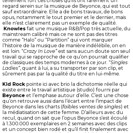
tellement fort ces choses qu’ils ont rarement un
regard serein sur la musique de Beyonce, qui est tout
sauf extraordinaire. Elle a de bons travaux, de bons
opus, notamment le tout premier et le dernier, mais
elle n’est clairement pas un exemple de qualité.
Knowles
fait une musique R&B/Pop très actuelle, du
mainstream calibré mais ce ne sont pas des titres
comme “Halo” ou “Partition” qui vont marquer
l’histoire de la musique de manière indélébile, on en
est loin. “
Crazy In Love”
est sans aucun doute son seul
travail qui se rapproche de ce qu’on pourrait qualifier
de classiques des temps modernes à ce jour. “
Singles
Ladies”
, quant à lui, a su transporter par son clip, et
sûrement pas par la qualité du titre en lui-même.
Kid Rock
pointe ici avec brio la dichotomie réelle qui
existe entre le travail artistique (studio) fourni par
Beyonce
et l’emphase autour d’elle. C’est une chose
qu’on retrouve aussi dans l’écart entre l’impact de
Beyonce dans les charts (
faibles ventes de singles
) et
la médiatisation de cette femme. D’ailleurs avec du
recul, quand on sait que l’opus Beyonce s’est écoulé
à 1.300.000 exemplaires en 2 semaines avec des clips
et un concept bien rodé et qu’il finit finalement avec