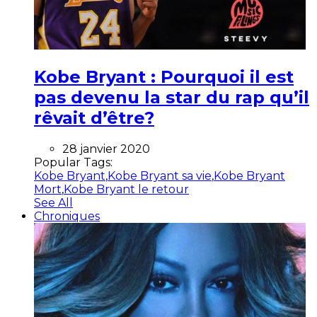
Kobe Bryant : Pourquoi il est
pas devenu la star du rap qu’il
rêvait d’être?
28 janvier 2020
Popular Tags:
Kobe Bryant
,
Kobe Bryant sa vie
,
Kobe Bryant
Mort
,
Kobe Bryant le retour
See All
Chroniques