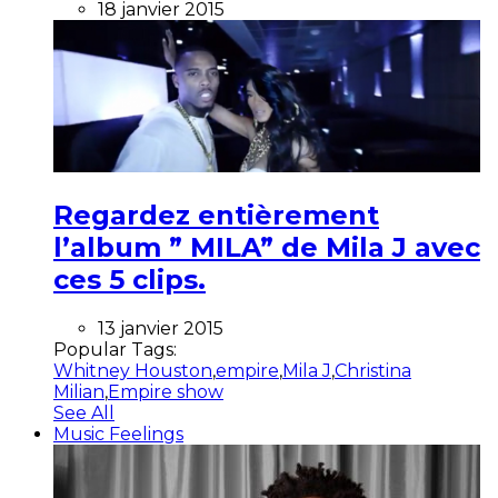
18 janvier 2015
Regardez entièrement
l’album ” MILA” de Mila J avec
ces 5 clips.
13 janvier 2015
Popular Tags:
Whitney Houston
,
empire
,
Mila J
,
Christina
Milian
,
Empire show
See All
Music Feelings