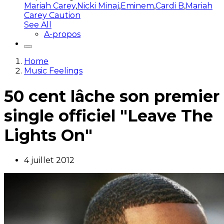
Mariah Carey
,
Nicki Minaj
,
Eminem
,
Cardi B
,
Mariah
Carey Caution
See All
A-propos
Home
Music Feelings
50 cent lâche son premier
single officiel "Leave The
Lights On"
4 juillet 2012