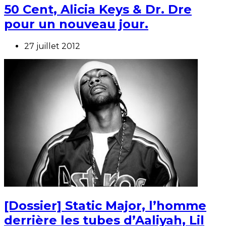
50 Cent, Alicia Keys & Dr. Dre
pour un nouveau jour.
27 juillet 2012
[Dossier] Static Major, l’homme
derrière les tubes d’Aaliyah, Lil