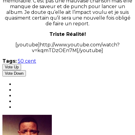
mémorable. C’est pas une mauvaise chanson mais elle
manque de saveur et de punch pour lancer un
album. Je doute qu’elle ait l’impact voulu et je suis
quasiment certain qu’il sera une nouvelle fois obligé
de faire un report.
Triste Réalité!
[youtube]http://www.youtube.com/watch?
v=kqmTDzOEn7M[/youtube]
Tags:
50 cent
Vote Up
Vote Down