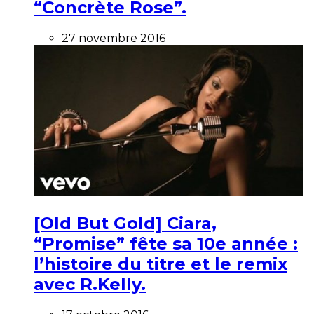
“Concrète Rose”.
27 novembre 2016
[Old But Gold] Ciara,
“Promise” fête sa 10e année :
l’histoire du titre et le remix
avec R.Kelly.