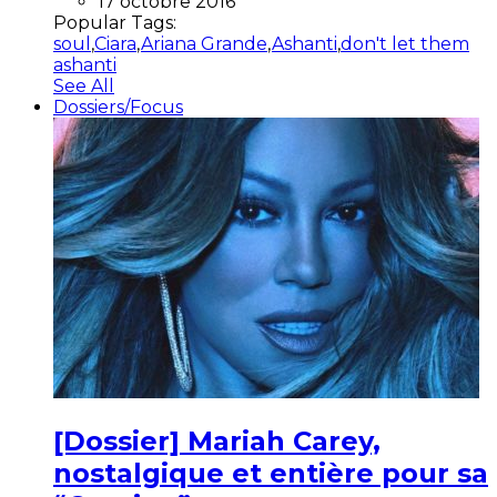
17 octobre 2016
Popular Tags:
soul
,
Ciara
,
Ariana Grande
,
Ashanti
,
don't let them
ashanti
See All
Dossiers/Focus
[Dossier] Mariah Carey,
nostalgique et entière pour sa