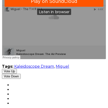
Tags:
Kaleidoscope Dream
,
Miguel
Vote Up
Vote Down