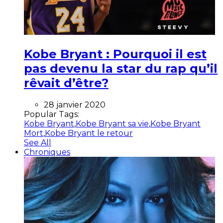
Kobe Bryant : Pourquoi il est
pas devenu la star du rap qu’il
rêvait d’être?
28 janvier 2020
Popular Tags:
Kobe Bryant
,
Kobe Bryant sa vie
,
Kobe Bryant
Mort
,
Kobe Bryant le retour
See All
Chroniques