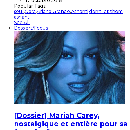
17 octobre 2016
Popular Tags:
soul
,
Ciara
,
Ariana Grande
,
Ashanti
,
don't let them
ashanti
See All
Dossiers/Focus
[Dossier] Mariah Carey,
nostalgique et entière pour sa