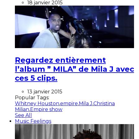
18 janvier 2015
Regardez entièrement
l’album ” MILA” de Mila J avec
ces 5 clips.
13 janvier 2015
Popular Tags:
Whitney Houston
,
empire
,
Mila J
,
Christina
Milian
,
Empire show
See All
Music Feelings