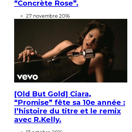
“Concrète Rose”.
27 novembre 2016
[Old But Gold] Ciara,
“Promise” fête sa 10e année :
l’histoire du titre et le remix
avec R.Kelly.