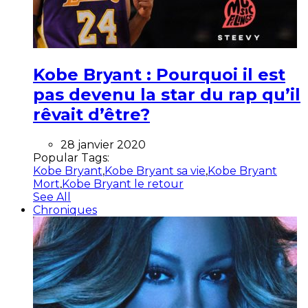
Kobe Bryant : Pourquoi il est
pas devenu la star du rap qu’il
rêvait d’être?
28 janvier 2020
Popular Tags:
Kobe Bryant
,
Kobe Bryant sa vie
,
Kobe Bryant
Mort
,
Kobe Bryant le retour
See All
Chroniques