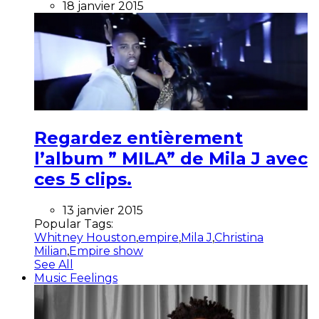
18 janvier 2015
Regardez entièrement
l’album ” MILA” de Mila J avec
ces 5 clips.
13 janvier 2015
Popular Tags:
Whitney Houston
,
empire
,
Mila J
,
Christina
Milian
,
Empire show
See All
Music Feelings