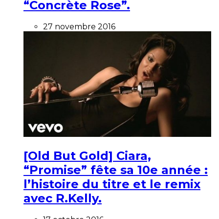
“Concrète Rose”.
27 novembre 2016
[Old But Gold] Ciara,
“Promise” fête sa 10e année :
l’histoire du titre et le remix
avec R.Kelly.