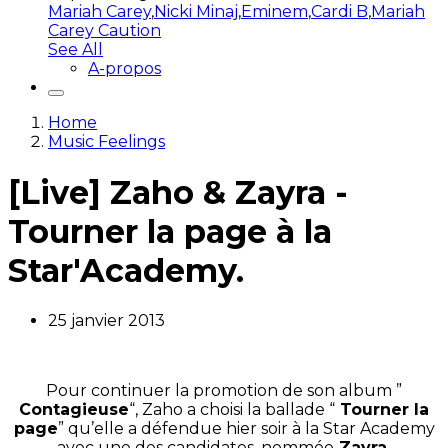
Mariah Carey
,
Nicki Minaj
,
Eminem
,
Cardi B
,
Mariah
Carey Caution
See All
A-propos
Home
Music Feelings
[Live] Zaho & Zayra -
Tourner la page à la
Star'Academy.
25 janvier 2013
Pour continuer la promotion de son album ”
Contagieuse
“, Zaho a choisi la ballade “
Tourner la
page
” qu’elle a défendue hier soir à la Star Academy
avec une des candidates, nommée
Zayra.