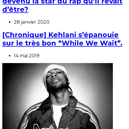
devenu la star du rap qu’il rêvait
d’être?
28 janvier 2020
[Chronique] Kehlani s’épanouie
sur le très bon “While We Wait”.
14 mai 2019