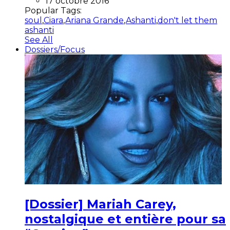
17 octobre 2016
Popular Tags:
soul
,
Ciara
,
Ariana Grande
,
Ashanti
,
don't let them
ashanti
See All
Dossiers/Focus
[Dossier] Mariah Carey,
nostalgique et entière pour sa