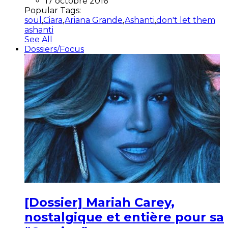
17 octobre 2016
Popular Tags:
soul
,
Ciara
,
Ariana Grande
,
Ashanti
,
don't let them
ashanti
See All
Dossiers/Focus
[Dossier] Mariah Carey,
nostalgique et entière pour sa