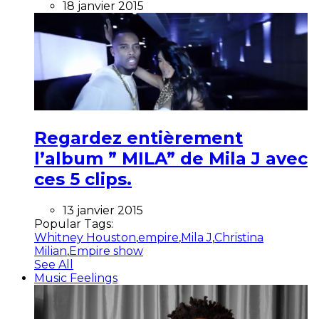
18 janvier 2015
Regardez entièrement
l’album ” MILA” de Mila J avec
ces 5 clips.
13 janvier 2015
Popular Tags:
Whitney Houston
,
empire
,
Mila J
,
Christina
Milian
,
Empire show
See All
Music Feelings