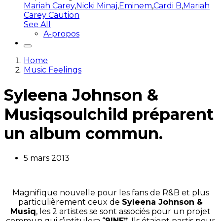
Mariah Carey
,
Nicki Minaj
,
Eminem
,
Cardi B
,
Mariah
Carey Caution
See All
A-propos
Home
Music Feelings
Syleena Johnson &
Musiqsoulchild préparent
un album commun.
5 mars 2013
Magnifique nouvelle pour les fans de R&B et plus
particulièrement ceux de
Syleena Johnson &
Musiq
, les 2 artistes se sont associés pour un projet
commun qui s’intitulera “
9INE”
. Ils étaient partis pour