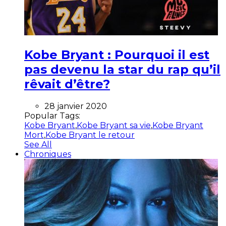
Kobe Bryant : Pourquoi il est
pas devenu la star du rap qu’il
rêvait d’être?
28 janvier 2020
Popular Tags:
Kobe Bryant
,
Kobe Bryant sa vie
,
Kobe Bryant
Mort
,
Kobe Bryant le retour
See All
Chroniques