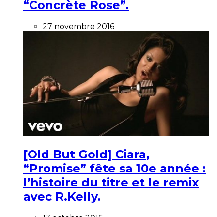
“Concrète Rose”.
27 novembre 2016
[Old But Gold] Ciara,
“Promise” fête sa 10e année :
l’histoire du titre et le remix
avec R.Kelly.