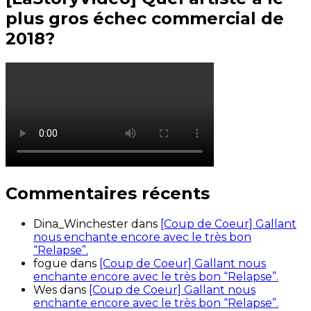
plus gros échec commercial de
2018?
Commentaires récents
Dina_Winchester
dans
[Coup de Coeur] Gallant
nous enchante encore avec le très bon
“Relapse”.
fogue
dans
[Coup de Coeur] Gallant nous
enchante encore avec le très bon “Relapse”.
Wes
dans
[Coup de Coeur] Gallant nous
enchante encore avec le très bon “Relapse”.