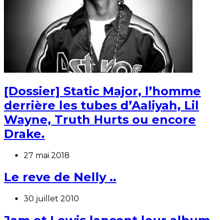
[Dossier] Static Major, l’homme
derrière les tubes d’Aaliyah, Lil
Wayne, Truth Hurts ou encore
Drake.
27 mai 2018
Le reve de Nelly ..
30 juillet 2010