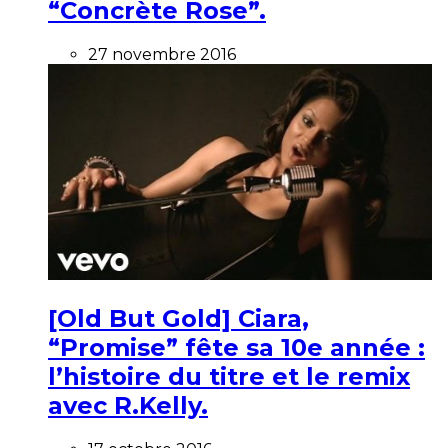
“Concrète Rose”.
27 novembre 2016
[Old But Gold] Ciara,
“Promise” fête sa 10e année :
l’histoire du titre et le remix
avec R.Kelly.