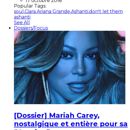
17 octobre 2016
Popular Tags:
soul
,
Ciara
,
Ariana Grande
,
Ashanti
,
don't let them
ashanti
See All
Dossiers/Focus
[Dossier] Mariah Carey,
nostalgique et entière pour sa