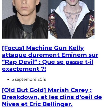
[Focus] Machine Gun Kelly
attaque durement Eminem sur
“Rap Devil” : Que se passe t-il
exactement ?!
3 septembre 2018
[Old But Gold] Mariah Carey :
Breakdown, et les clins d’oeil de
Nivea et Eric Bellinger.