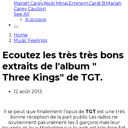
Mariah Carey
,
Nicki Minaj
,
Eminem
,
Cardi B
,
Mariah
Carey Caution
See All
A-propos
Home
Music Feelings
Ecoutez les très très bons
extraits de l'album "
Three Kings" de TGT.
12 août 2013
Il se peut que finalement l’opus de
TGT
est une très
bonne réception de la part public Les radios ne
soutiennent pas vraiment les 3 garçons mais leur
tournée et leur Marketing sur le web est très bien fait