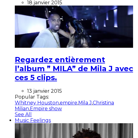
18 janvier 2015
Regardez entièrement
l’album ” MILA” de Mila J avec
ces 5 clips.
13 janvier 2015
Popular Tags:
Whitney Houston
,
empire
,
Mila J
,
Christina
Milian
,
Empire show
See All
Music Feelings