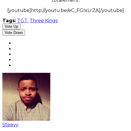
totalement.
[youtube]http://youtu.be/eC_FGIxLrZA[/youtube]
Tags:
TGT
,
Three Kings
Vote Up
Vote Down
Steevy