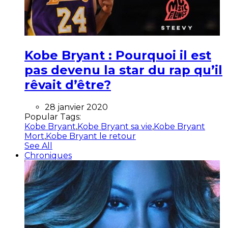
Kobe Bryant : Pourquoi il est
pas devenu la star du rap qu’il
rêvait d’être?
28 janvier 2020
Popular Tags:
Kobe Bryant
,
Kobe Bryant sa vie
,
Kobe Bryant
Mort
,
Kobe Bryant le retour
See All
Chroniques