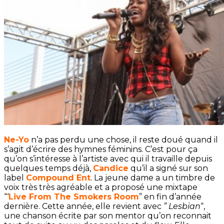
Ne-Yo
n’a pas perdu une chose, il reste doué quand il
s’agit d’écrire des hymnes féminins. C’est pour ça
qu’on s’intéresse à l’artiste avec qui il travaille depuis
quelques temps déjà,
Candice
qu’il a signé sur son
label
Compound Ent
. La jeune dame a un timbre de
voix très très agréable et a proposé une mixtape
“‘
Live From The Smokers Room
” en fin d’année
dernière. Cette année, elle revient avec
” Lesbian
“,
une chanson écrite par son mentor qu’on reconnait