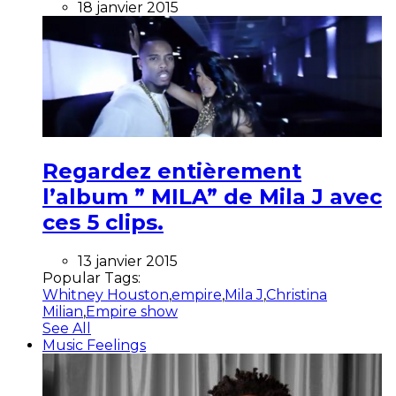
18 janvier 2015
Regardez entièrement
l’album ” MILA” de Mila J avec
ces 5 clips.
13 janvier 2015
Popular Tags:
Whitney Houston
,
empire
,
Mila J
,
Christina
Milian
,
Empire show
See All
Music Feelings