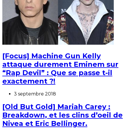
[Focus] Machine Gun Kelly
attaque durement Eminem sur
“Rap Devil” : Que se passe t-il
exactement ?!
3 septembre 2018
[Old But Gold] Mariah Carey :
Breakdown, et les clins d’oeil de
Nivea et Eric Bellinger.