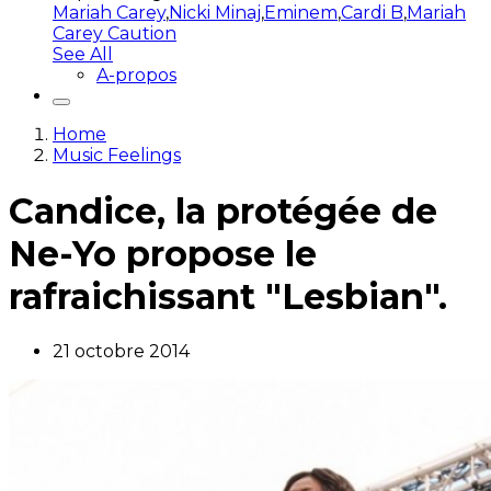
Mariah Carey
,
Nicki Minaj
,
Eminem
,
Cardi B
,
Mariah
Carey Caution
See All
A-propos
Home
Music Feelings
Candice, la protégée de
Ne-Yo propose le
rafraichissant "Lesbian".
21 octobre 2014