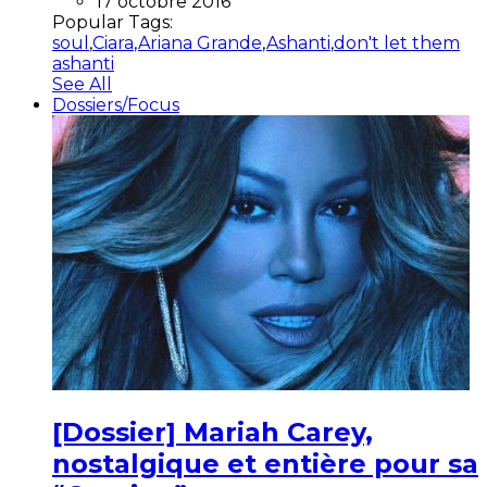
17 octobre 2016
Popular Tags:
soul
,
Ciara
,
Ariana Grande
,
Ashanti
,
don't let them
ashanti
See All
Dossiers/Focus
[Dossier] Mariah Carey,
nostalgique et entière pour sa