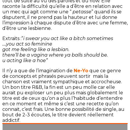
tout de suite au vu des paroles et du flow. Elle
raconte la difficulté qu’elle a d’être en relation avec
un mec qui agit comme une “
petasse
” quand ils se
disputent, il ne prend pas la hauteur et lui donne
l’impression à chaque dispute d’être avec une femme,
d’être une lesbienne.
Extraits :”
i swear you act like a bitch sometimes
….you act so feminine
got me feeling like a lesbian.
there’ll be a vagina where ya balls should be.
u acting like a hoe”
Il n’y a que de l’imagination de
Ne-Yo
que ce genre
de concepts et phrasés peuvent sortir mais la
chanson est vraiment sympathique et accrocheuse.
Un bon titre R&B, la fin est un peu molle car elle
aurait pu exploser un peu plus mais globalement le
titre est de ceux qu’on a plus l’habitude d’entendre
en ce moment et même si c’est une recette qu’on
connait, c’est frais. Une bonne possibilité de single, au
bout de 2-3 écoutes, le titre devient réellement
addictif.