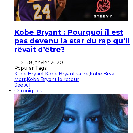
Kobe Bryant : Pourquoi il est
pas devenu la star du rap qu’il
rêvait d’être?
28 janvier 2020
Popular Tags:
Kobe Bryant
,
Kobe Bryant sa vie
,
Kobe Bryant
Mort
,
Kobe Bryant le retour
See All
Chroniques