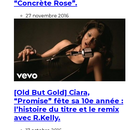
“Concrète Rose”.
27 novembre 2016
[Old But Gold] Ciara,
“Promise” fête sa 10e année :
l’histoire du titre et le remix
avec R.Kelly.