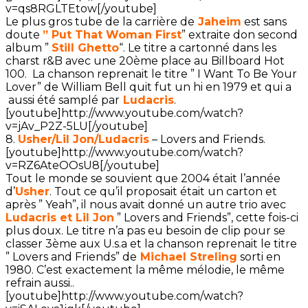
v=qs8RGLTEtow[/youtube]
Le plus gros tube de la carrière de
Jaheim
est sans
doute
” Put That Woman First
” extraite don second
album ”
Still Ghetto
“. Le titre a cartonné dans les
charst r&B avec une 20ème place au Billboard Hot
100. La chanson reprenait le titre ” I Want To Be Your
Lover” de William Bell quit fut un hi en 1979 et qui a
aussi été samplé par
Ludacris
.
[youtube]http://www.youtube.com/watch?
v=jAv_P2Z-5LU[/youtube]
8.
Usher/Lil Jon/Ludacris
– Lovers and Friends.
[youtube]http://www.youtube.com/watch?
v=RZ6AteOOsU8[/youtube]
Tout le monde se souvient que 2004 était l’année
d’
Usher
. Tout ce qu’il proposait était un carton et
après ” Yeah”, il nous avait donné un autre trio avec
Ludacris et Lil Jon
” Lovers and Friends”, cette fois-ci
plus doux. Le titre n’a pas eu besoin de clip pour se
classer 3ème aux U.s.a et la chanson reprenait le titre
” Lovers and Friends” de
Michael Streling
sorti en
1980. C’est exactement la même mélodie, le même
refrain aussi..
[youtube]http://www.youtube.com/watch?