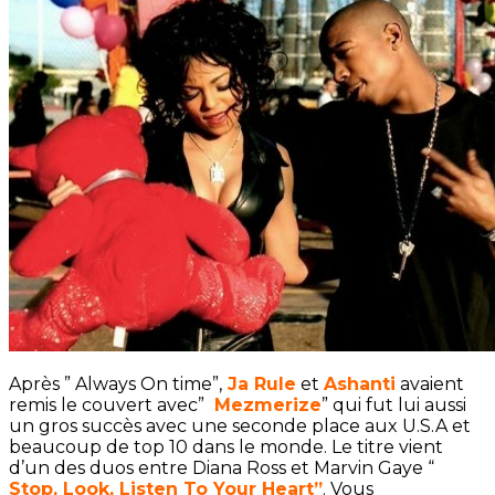
Après ” Always On time”,
Ja Rule
et
Ashanti
avaient
remis le couvert avec”
Mezmerize
” qui fut lui aussi
un gros succès avec une seconde place aux U.S.A et
beaucoup de top 10 dans le monde. Le titre vient
d’un des duos entre Diana Ross et Marvin Gaye “
Stop, Look, Listen To Your Heart”
. Vous