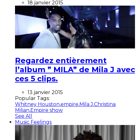
18 janvier 2015
Regardez entièrement
l’album ” MILA” de Mila J avec
ces 5 clips.
13 janvier 2015
Popular Tags:
Whitney Houston
,
empire
,
Mila J
,
Christina
Milian
,
Empire show
See All
Music Feelings