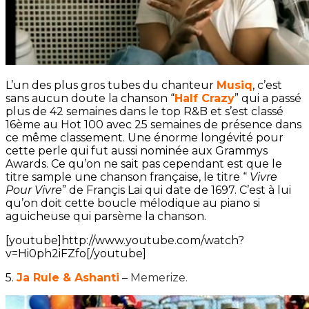
L’un des plus gros tubes du chanteur
Musiq
, c’est
sans aucun doute la chanson “
Half Crazy
” qui a passé
plus de 42 semaines dans le top R&B et s’est classé
16ème au Hot 100 avec 25 semaines de présence dans
ce même classement. Une énorme longévité pour
cette perle qui fut aussi nominée aux Grammys
Awards. Ce qu’on ne sait pas cependant est que le
titre sample une chanson française, le titre “
Vivre
Pour Vivre
” de Françis Lai qui date de 1697. C’est à lui
qu’on doit cette boucle mélodique au piano si
aguicheuse qui parsème la chanson.
[youtube]http://www.youtube.com/watch?
v=Hi0ph2iFZfo[/youtube]
5.
Ja Rule & Ashanti
–
Memerize.