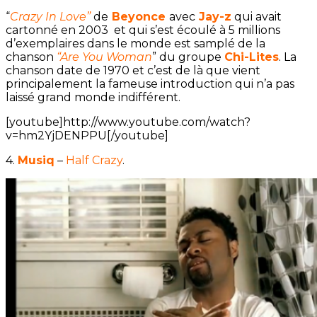
“
Crazy In Love”
de
Beyonce
avec
Jay-z
qui avait
cartonné en 2003 et qui s’est écoulé à 5 millions
d’exemplaires dans le monde est samplé de la
chanson
“Are You Woman
” du groupe
Chi-Lites
. La
chanson date de 1970 et c’est de là que vient
principalement la fameuse introduction qui n’a pas
laissé grand monde indifférent.
[youtube]http://www.youtube.com/watch?
v=hm2YjDENPPU[/youtube]
4.
Musiq
–
Half Crazy
.