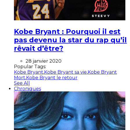
Kobe Bryant : Pourquoi il est
pas devenu la star du rap qu’il
rêvait d’être?
28 janvier 2020
Popular Tags:
Kobe Bryant
,
Kobe Bryant sa vie
,
Kobe Bryant
Mort
,
Kobe Bryant le retour
See All
Chroniques