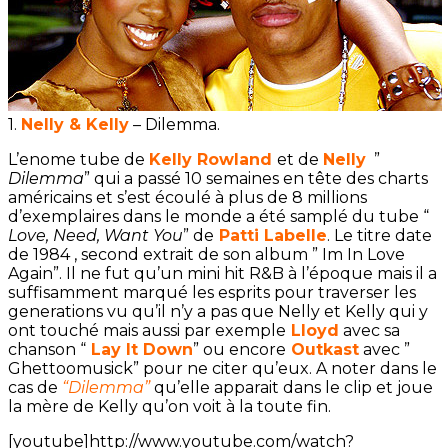
1.
Nelly & Kelly
– Dilemma.
L’enome tube de
Kelly Rowland
et de
Nelly
”
Dilemma
” qui a passé 10 semaines en tête des charts
américains et s’est écoulé à plus de 8 millions
d’exemplaires dans le monde a été samplé du tube “
Love, Need, Want You
” de
Patti Labelle
. Le titre date
de 1984 , second extrait de son album ” Im In Love
Again”. Il ne fut qu’un mini hit R&B à l’époque mais il a
suffisamment marqué les esprits pour traverser les
generations vu qu’il n’y a pas que Nelly et Kelly qui y
ont touché mais aussi par exemple
Lloyd
avec sa
chanson “
Lay It Down
” ou encore
Outkast
avec ”
Ghettoomusick” pour ne citer qu’eux. A noter dans le
cas de
“Dilemma”
qu’elle apparait dans le clip et joue
la mère de Kelly qu’on voit à la toute fin.
[youtube]http://www.youtube.com/watch?