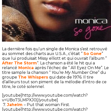
La dernière fois qu’un single de Monica s’est retrouvé
au sommet des charts aux U.S.A , c’était ”
So Gone
”
que lui produisait Missy elliott et qui ouvrait l’album ”
After The Storm
“. La chanson a été le hit qui a
relancé
Monica
après l’échec de ” All Eyez On Me”. Le
titre sample la chanson “
You’re My Number One
” du
groupe
The Whispers
qui date de 1976. Il tire
d’ailleurs tout son piment de la mélodie d’intro de ce
titre, le coté solennel.
[youtube]http://www.youtube.com/watch?
v=UBo73LMPXJ0[/youtube]
7.
Jaheim
– Put that woman First.
[youtube]http://www.youtube.com/watch?