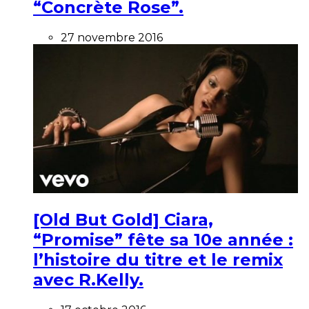
“Concrète Rose”.
27 novembre 2016
[Old But Gold] Ciara,
“Promise” fête sa 10e année :
l’histoire du titre et le remix
avec R.Kelly.