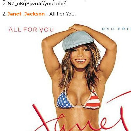
v=NZ_oKq8jwu4[/youtube]
2.
Janet Jackson
– All For You.