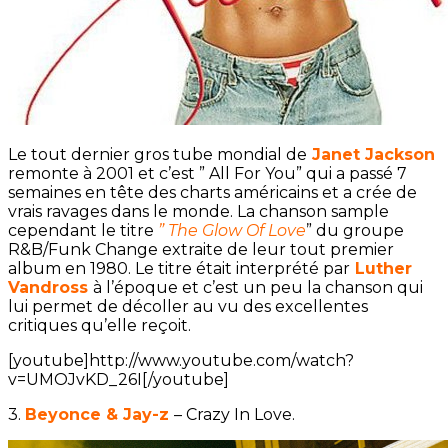
Le tout dernier gros tube mondial de
Janet Jackson
remonte à 2001 et c’est ” All For You” qui a passé 7
semaines en tête des charts américains et a crée de
vrais ravages dans le monde. La chanson sample
cependant le titre
” The Glow Of Love
” du groupe
R&B/Funk Change extraite de leur tout premier
album en 1980. Le titre était interprété par
Luther
Vandross
à l’époque et c’est un peu la chanson qui
lui permet de décoller au vu des excellentes
critiques qu’elle reçoit.
[youtube]http://www.youtube.com/watch?
v=UMOJvKD_26I[/youtube]
3.
Beyonce & Jay-z
– Crazy In Love.