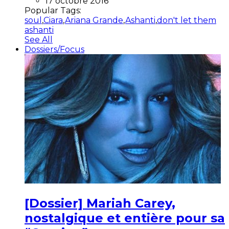
17 octobre 2016
Popular Tags:
soul
,
Ciara
,
Ariana Grande
,
Ashanti
,
don't let them
ashanti
See All
Dossiers/Focus
[Dossier] Mariah Carey,
nostalgique et entière pour sa