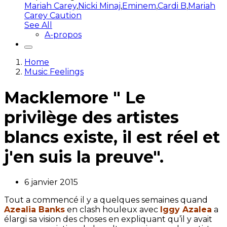
Mariah Carey
,
Nicki Minaj
,
Eminem
,
Cardi B
,
Mariah
Carey Caution
See All
A-propos
Home
Music Feelings
Macklemore " Le
privilège des artistes
blancs existe, il est réel et
j'en suis la preuve".
6 janvier 2015
Tout a commencé il y a quelques semaines quand
Azealia Banks
en clash houleux avec
Iggy Azalea
a
élargi sa vision des choses en expliquant qu’il y avait