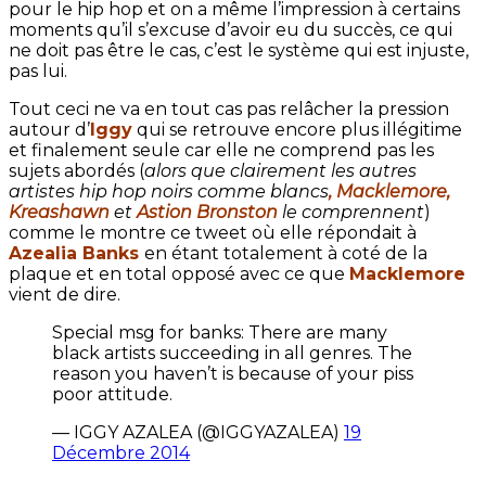
pour le hip hop et on a même l’impression à certains
moments qu’il s’excuse d’avoir eu du succès, ce qui
ne doit pas être le cas, c’est le système qui est injuste,
pas lui.
Tout ceci ne va en tout cas pas relâcher la pression
autour d’
Iggy
qui se retrouve encore plus illégitime
et finalement seule car elle ne comprend pas les
sujets abordés (
alors que clairement les autres
artistes hip hop noirs comme blancs
, Macklemore,
Kreashawn
et
Astion Bronston
le comprennent
)
comme le montre ce tweet où elle répondait à
Azealia Banks
en étant totalement à coté de la
plaque et en total opposé avec ce que
Macklemore
vient de dire.
Special msg for banks: There are many
black artists succeeding in all genres. The
reason you haven’t is because of your piss
poor attitude.
— IGGY AZALEA (@IGGYAZALEA)
19
Décembre 2014