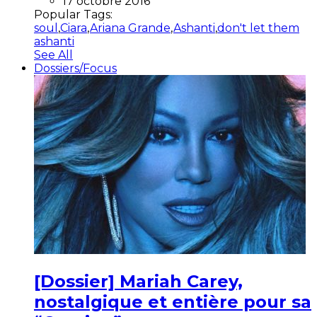
17 octobre 2016
Popular Tags:
soul
,
Ciara
,
Ariana Grande
,
Ashanti
,
don't let them
ashanti
See All
Dossiers/Focus
[Dossier] Mariah Carey,
nostalgique et entière pour sa