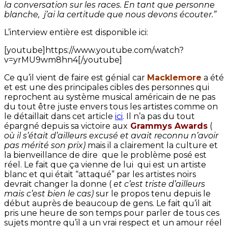
la conversation sur les races. En tant que personne
blanche, j’ai la certitude que nous devons écouter.”
L’interview entière est disponible ici:
[youtube]https://www.youtube.com/watch?
v=yrMU9wm8hn4[/youtube]
Ce qu’il vient de faire est génial car
Macklemore
a été
et est une des principales cibles des personnes qui
reprochent au système musical américain de ne pas
du tout être juste envers tous les artistes comme on
le détaillait dans cet article
ici
. Il n’a pas du tout
épargné depuis sa victoire aux
Grammys Awards
(
où il s’était d’ailleurs excusé et avait reconnu n’avoir
pas mérité son prix)
mais il a clairement la culture et
la bienveillance de dire que le problème posé est
réel. Le fait que ça vienne de lui qui est un artiste
blanc et qui était “attaqué” par les artistes noirs
devrait changer la donne (
et c’est triste d’ailleurs
mais c’est bien le cas)
sur le propos tenu depuis le
début auprès de beaucoup de gens. Le fait qu’il ait
pris une heure de son temps pour parler de tous ces
sujets montre qu’il a un vrai respect et un amour réel