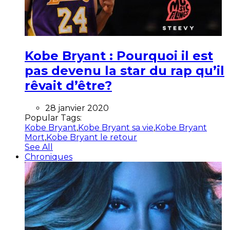
Kobe Bryant : Pourquoi il est
pas devenu la star du rap qu’il
rêvait d’être?
28 janvier 2020
Popular Tags:
Kobe Bryant
,
Kobe Bryant sa vie
,
Kobe Bryant
Mort
,
Kobe Bryant le retour
See All
Chroniques