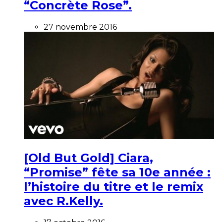
“Concrète Rose”.
27 novembre 2016
[Old But Gold] Ciara,
“Promise” fête sa 10e année :
l’histoire du titre et le remix
avec R.Kelly.