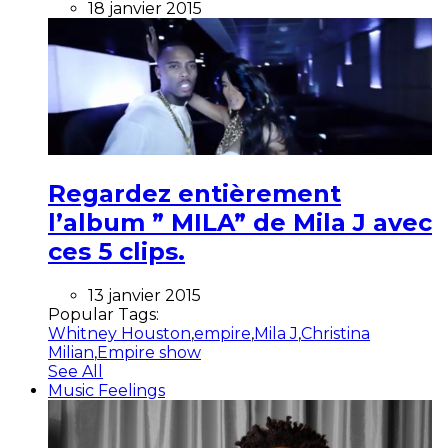
18 janvier 2015
Regardez entièrement
l’album ” MILA” de Mila J avec
ces 5 clips.
13 janvier 2015
Popular Tags:
Whitney Houston
,
empire
,
Mila J
,
Christina
Milian
,
Empire show
See All
Music Feelings