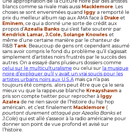
une appropriation de la culture noire par des artistes
blancs comme sa rivale mais aussi
Macklemore
. Les
choses se sont envenimées quand
Iggy
a remporté le
prix du meilleur album rap aux AMA face à
Drake
et
Eminem
, ce qui a donné une sorte de crédit aux
propos d’
Azealia Banks
qui s’est faite soutenir par
Kendrick Lamar, J.Cole, Solange Knowles
et
même d’une certaine manière par le chanteur de
R&B
Tank
. Beaucoup de gens ont cependant assumé
sans avoir compris le fond du problème qu’il s’agissait
simplement d’artistes noirs frustrés par le succès des
autres. On a essayé dans plusieurs dossiers comme
celui sur le multiculturalisme
ou celui sur
la musique
noire d’expliquer qu’il y avait un vrai soucis pour les
artistes urbains noirs aux U.S.A
mais ça n’a pas
toujours été compris.. alors peut être que ça le sera
mieux vu que la rappeuse blanche
Kreayshawn
a
pris son compte twitter pour reprocher à
Iggy
Azalea
de ne rien savoir de l’histoire du hip hop
américain.. et c’est finalement
Macklemore
(
pourtant durement attaqué par Azealia Banks et
J.Cole
) qui est allé s’asseoir à la radio américaine pour
donner son point de vue profond et avisé sur
l’histoire.