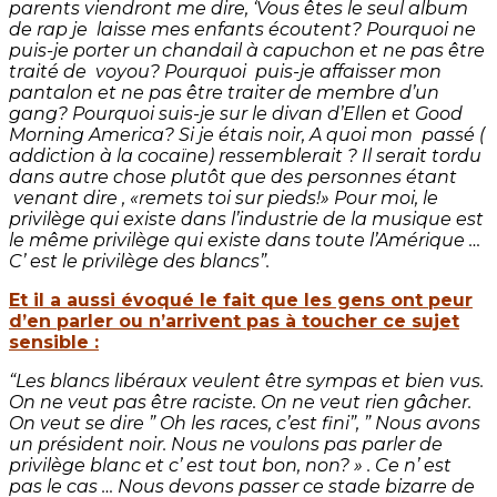
parents viendront me dire, ‘Vous êtes le seul album
de rap je laisse mes enfants écoutent? Pourquoi ne
puis-je porter un chandail à capuchon et ne pas être
traité de voyou? Pourquoi puis-je affaisser mon
pantalon et ne pas être traiter de membre d’un
gang? Pourquoi suis-je sur le divan d’Ellen et Good
Morning America? Si je étais noir, A quoi mon passé (
addiction à la cocaïne) ressemblerait ? Il serait tordu
dans autre chose plutôt que des personnes étant
venant dire , «remets toi sur pieds!» Pour moi, le
privilège qui existe dans l’industrie de la musique est
le même privilège qui existe dans toute l’Amérique …
C’ est le privilège des blancs”.
Et il a aussi évoqué le fait que les gens ont peur
d’en parler ou n’arrivent pas à toucher ce sujet
sensible :
“Les blancs libéraux veulent être sympas et bien vus.
On ne veut pas être raciste. On ne veut rien gâcher.
On veut se dire ” Oh les races, c’est fini”, ” Nous avons
un président noir. Nous ne voulons pas parler de
privilège blanc et c’ est tout bon, non? » . Ce n’ est
pas le cas … Nous devons passer ce stade bizarre de