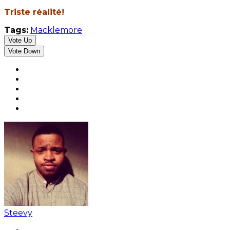
Triste réalité!
Tags:
Macklemore
Vote Up
Vote Down
Steevy