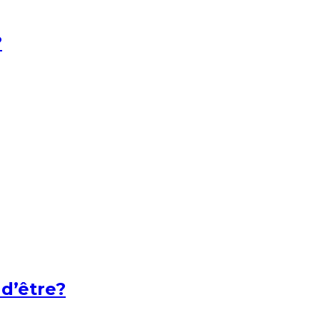
?
 d’être?