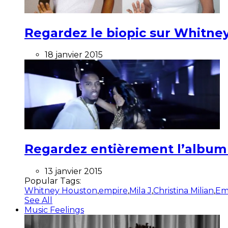
Regardez le biopic sur Whitney
18 janvier 2015
Regardez entièrement l’album ”
13 janvier 2015
Popular Tags:
Whitney Houston
,
empire
,
Mila J
,
Christina Milian
,
Em
See All
Music Feelings