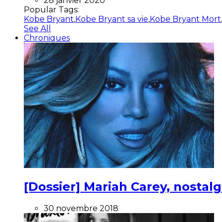
28 janvier 2020
Popular Tags:
Kobe Bryant
,
Kobe Bryant sa vie
,
Kobe Bryant Mort
See All
Chroniques
[Dossier] Mariah Carey, nostalg
30 novembre 2018