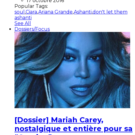
17 octobre 2016
Popular Tags:
soul
,
Ciara
,
Ariana Grande
,
Ashanti
,
don't let them
ashanti
See All
Dossiers/Focus
[Dossier] Mariah Carey,
nostalgique et entière pour sa