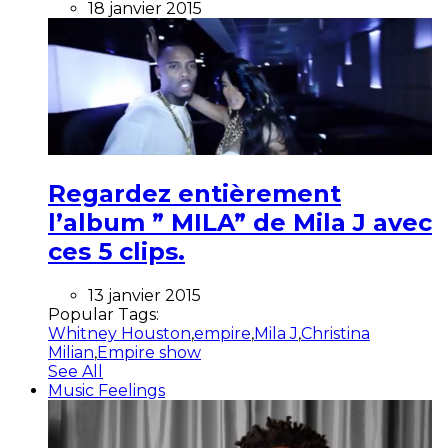
18 janvier 2015
Regardez entièrement
l’album ” MILA” de Mila J avec
ces 5 clips.
13 janvier 2015
Popular Tags:
Whitney Houston
,
empire
,
Mila J
,
Christina
Milian
,
Empire show
See All
Music Feelings