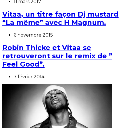
11 mars 2017
Vitaa, un titre façon Dj mustard
“La même” avec H Magnum.
6 novembre 2015
Robin Thicke et Vitaa se
retrouveront sur le remix de ”
Feel Good”.
7 février 2014