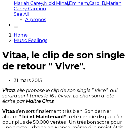
Mariah Carey
,
Nicki Minaj
,
Eminem
,
Cardi B
,
Mariah
Carey Caution
See All
A-propos
Home
Music Feelings
Vitaa, le clip de son single
de retour " Vivre".
31 mars 2015
Vitaa
, elle propose le clip de son single ” Vivre” qui
sortira sur I-tunes le 16 Février. La chanson a été
écrite par
Maitre Gims
.
Vitaa
s’en sort finalement très bien. Son dernier
album
” Ici et Maintenant”
a été certifié disque d’or
pour plus de 50.000 ventes. Un très bon score pour
une artiste urbaine en France, même si le projet était