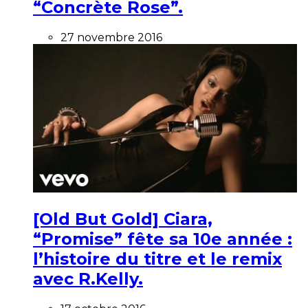
“Concrète Rose”.
27 novembre 2016
[Old But Gold] Ciara,
“Promise” fête sa 10e année :
l’histoire du titre et le remix
avec R.Kelly.