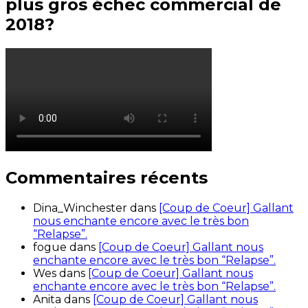
plus gros échec commercial de
2018?
Commentaires récents
Dina_Winchester
dans
[Coup de Coeur] Gallant
nous enchante encore avec le très bon
“Relapse”.
fogue
dans
[Coup de Coeur] Gallant nous
enchante encore avec le très bon “Relapse”.
Wes
dans
[Coup de Coeur] Gallant nous
enchante encore avec le très bon “Relapse”.
Anita
dans
[Coup de Coeur] Gallant nous