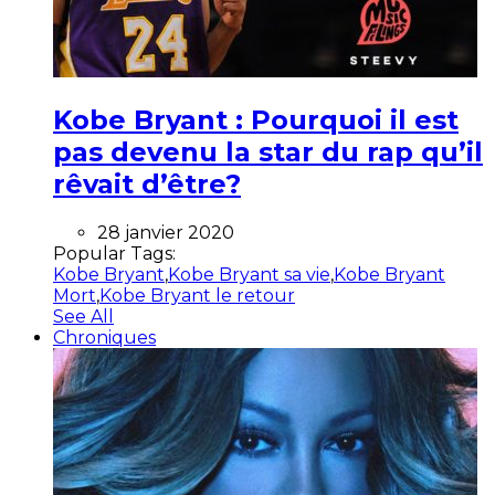
Kobe Bryant : Pourquoi il est
pas devenu la star du rap qu’il
rêvait d’être?
28 janvier 2020
Popular Tags:
Kobe Bryant
,
Kobe Bryant sa vie
,
Kobe Bryant
Mort
,
Kobe Bryant le retour
See All
Chroniques