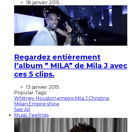
18 janvier 2015
Regardez entièrement
l’album ” MILA” de Mila J avec
ces 5 clips.
13 janvier 2015
Popular Tags:
Whitney Houston
,
empire
,
Mila J
,
Christina
Milian
,
Empire show
See All
Music Feelings