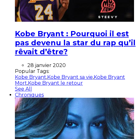
Kobe Bryant : Pourquoi il est
pas devenu la star du rap qu’il
rêvait d’être?
28 janvier 2020
Popular Tags:
Kobe Bryant
,
Kobe Bryant sa vie
,
Kobe Bryant
Mort
,
Kobe Bryant le retour
See All
Chroniques