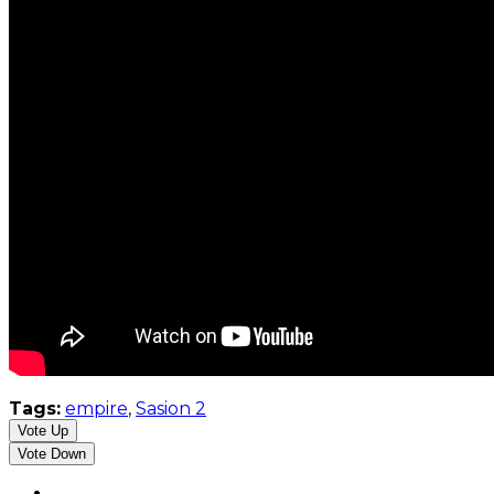
Tags:
empire
,
Sasion 2
Vote Up
Vote Down