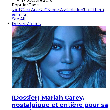
17 octobre 2016
Popular Tags:
soul
,
Ciara
,
Ariana Grande
,
Ashanti
,
don't let them
ashanti
See All
Dossiers/Focus
[Dossier] Mariah Carey,
nostalgique et entière pour sa