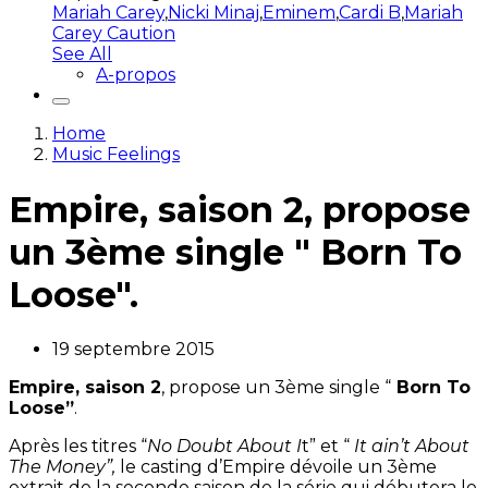
Mariah Carey
,
Nicki Minaj
,
Eminem
,
Cardi B
,
Mariah
Carey Caution
See All
A-propos
Home
Music Feelings
Empire, saison 2, propose
un 3ème single " Born To
Loose".
19 septembre 2015
Empire, saison 2
, propose un 3ème single “
Born To
Loose”
.
Après les titres “
No Doubt About I
t” et “
It ain’t About
The Money”,
le casting d’Empire dévoile un 3ème
extrait de la seconde saison de la série qui débutera le