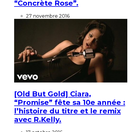
“Concrète Rose”.
27 novembre 2016
[Old But Gold] Ciara,
“Promise” fête sa 10e année :
l’histoire du titre et le remix
avec R.Kelly.