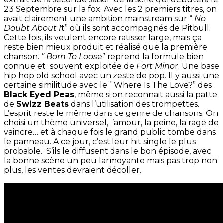
23 Septembre sur la fox. Avec les 2 premiers titres, on
avait clairement une ambition mainstream sur “
No
Doubt About I
t” où ils sont accompagnés de Pitbull.
Cette fois, ils veulent encore ratisser large, mais ça
reste bien mieux produit et réalisé que la première
chanson.
” Born To Loos
e” reprend la formule bien
connue et souvent exploitée de
Fort Mino
r. Une base
hip hop old school avec un zeste de pop. Il y aussi une
certaine similitude avec le ” Where Is The Love?” des
Black Eyed Peas
, même si on reconnait aussi la patte
de
Swizz Beats
dans l’utilisation des trompettes.
L’esprit reste le même dans ce genre de chansons. On
choisi un thème universel, l’amour, la peine, la rage de
vaincre… et à chaque fois le grand public tombe dans
le panneau. A ce jour, c’est leur hit single le plus
probable. S’ils le diffusent dans le bon épisode, avec
la bonne scène un peu larmoyante mais pas trop non
plus, les ventes devraient décoller.