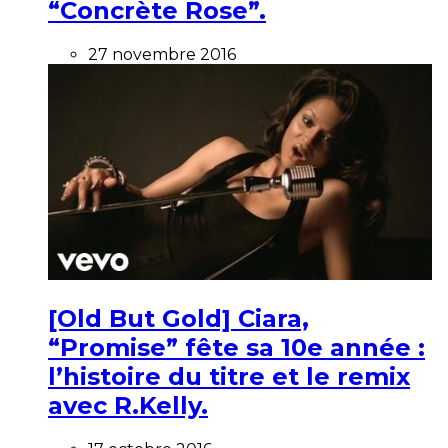
“Concrète Rose”.
27 novembre 2016
[Old But Gold] Ciara,
“Promise” fête sa 10e année :
l’histoire du titre et le remix
avec R.Kelly.