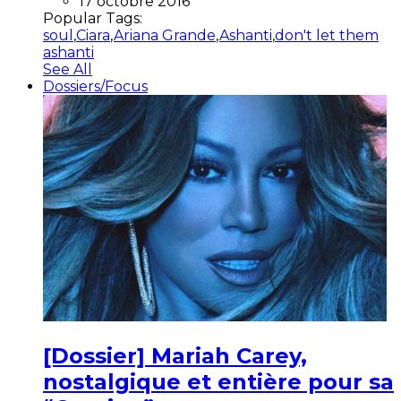
17 octobre 2016
Popular Tags:
soul
,
Ciara
,
Ariana Grande
,
Ashanti
,
don't let them
ashanti
See All
Dossiers/Focus
[Dossier] Mariah Carey,
nostalgique et entière pour sa