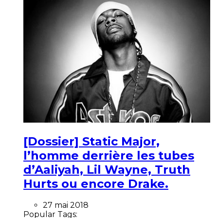
[Dossier] Static Major,
l’homme derrière les tubes
d’Aaliyah, Lil Wayne, Truth
Hurts ou encore Drake.
27 mai 2018
Popular Tags: