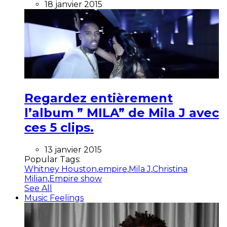
18 janvier 2015
Regardez entièrement
l’album ” MILA” de Mila J avec
ces 5 clips.
13 janvier 2015
Popular Tags:
Whitney Houston
,
empire
,
Mila J
,
Christina
Milian
,
Empire show
See All
Music Feelings