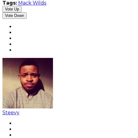
Tags:
Mack Wilds
Vote Up
Vote Down
Steevy