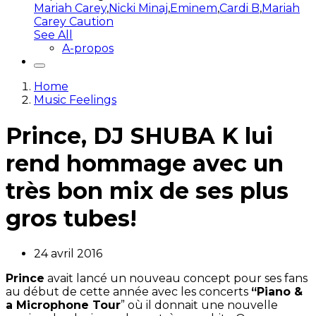
Mariah Carey
,
Nicki Minaj
,
Eminem
,
Cardi B
,
Mariah
Carey Caution
See All
A-propos
Home
Music Feelings
Prince, DJ SHUBA K lui
rend hommage avec un
très bon mix de ses plus
gros tubes!
24 avril 2016
Prince
avait lancé un nouveau concept pour ses fans
au début de cette année avec les concerts
“Piano &
a Microphone Tour
” où il donnait une nouvelle