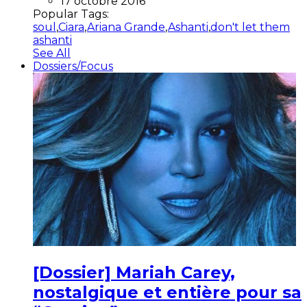
17 octobre 2016
Popular Tags:
soul
,
Ciara
,
Ariana Grande
,
Ashanti
,
don't let them
ashanti
See All
Dossiers/Focus
[Dossier] Mariah Carey,
nostalgique et entière pour sa