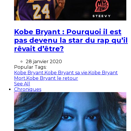
Kobe Bryant : Pourquoi il est
pas devenu la star du rap qu’il
rêvait d’être?
28 janvier 2020
Popular Tags:
Kobe Bryant
,
Kobe Bryant sa vie
,
Kobe Bryant
Mort
,
Kobe Bryant le retour
See All
Chroniques