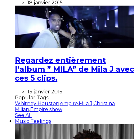
18 janvier 2015
Regardez entièrement
l’album ” MILA” de Mila J avec
ces 5 clips.
13 janvier 2015
Popular Tags:
Whitney Houston
,
empire
,
Mila J
,
Christina
Milian
,
Empire show
See All
Music Feelings