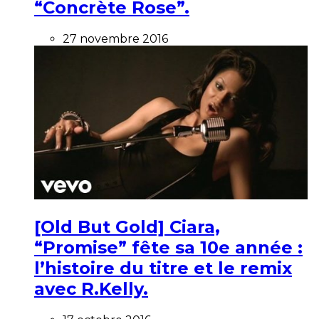
“Concrète Rose”.
27 novembre 2016
[Old But Gold] Ciara,
“Promise” fête sa 10e année :
l’histoire du titre et le remix
avec R.Kelly.