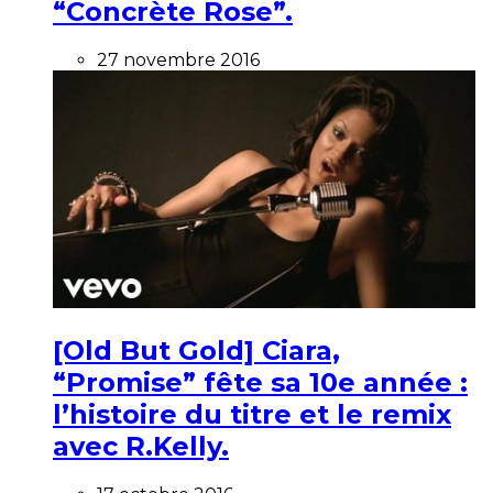
“Concrète Rose”.
27 novembre 2016
[Old But Gold] Ciara,
“Promise” fête sa 10e année :
l’histoire du titre et le remix
avec R.Kelly.