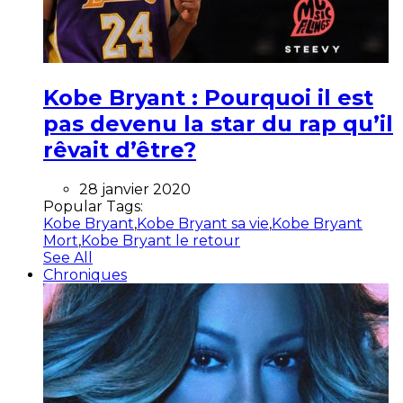
Kobe Bryant : Pourquoi il est
pas devenu la star du rap qu’il
rêvait d’être?
28 janvier 2020
Popular Tags:
Kobe Bryant
,
Kobe Bryant sa vie
,
Kobe Bryant
Mort
,
Kobe Bryant le retour
See All
Chroniques