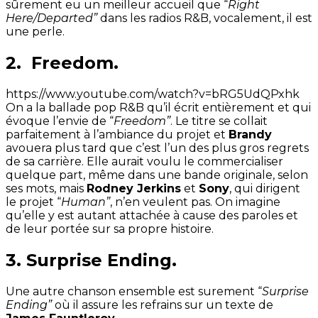
sûrement eu un meilleur accueil que “
Right
Here/Departed”
dans les radios R&B, vocalement, il est
une perle.
2. Freedom.
https://www.youtube.com/watch?v=bRG5UdQPxhk
On a la ballade pop R&B qu’il écrit entièrement et qui
évoque l’envie de “
Freedom”
. Le titre se collait
parfaitement à l’ambiance du projet et
Brandy
avouera plus tard que c’est l’un des plus gros regrets
de sa carrière. Elle aurait voulu le commercialiser
quelque part, même dans une bande originale, selon
ses mots, mais
Rodney Jerkins
et
Sony
, qui dirigent
le projet “
Human”
, n’en veulent pas. On imagine
qu’elle y est autant attachée à cause des paroles et
de leur portée sur sa propre histoire.
3. Surprise Ending.
Une autre chanson ensemble est surement “
Surprise
Ending”
où il assure les refrains sur un texte de