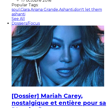
17 octobre 2016
Popular Tags:
soul
,
Ciara
,
Ariana Grande
,
Ashanti
,
don't let them
ashanti
See All
Dossiers/Focus
[Dossier] Mariah Carey,
nostalgique et entière pour sa