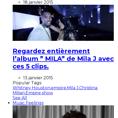
18 janvier 2015
Regardez entièrement
l’album ” MILA” de Mila J avec
ces 5 clips.
13 janvier 2015
Popular Tags:
Whitney Houston
,
empire
,
Mila J
,
Christina
Milian
,
Empire show
See All
Music Feelings