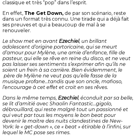
classique et très “pop” dans l’esprit.
En effet,
The Get Down,
de par son scénario, reste
dans un format très connu. Une tirade qui a déjà fait
ses preuves et qui a beaucoup de mal à se
renouveler.
Le show met en avant
Ezechiel
, un brillant
adolescent d’origine portoricaine, qui se meurt
d’amour pour Mylène, une amie d’enfance, fille de
pasteur, qui elle se rêve en reine du disco, et ne veut
pas laisser ses sentiments s’exprimer afin qu’ils ne
soient un frein à sa carrière. Bien évidemment, le
père de Mylène ne veut pas qu’elle fasse de la
musique profane…tandis que son oncle, mafioso,
l’encourage à cet effet et croit en ses rêves.
Dans le même temps,
Ezechiel
, éconduit par sa belle,
se lit d’amitié avec Shaolin Fantastic…gigolo,
débrouillard, qui reste malgré tout un passionné et
qui veut par tous les moyens le bon beat pour
devenir le maitre des nuits clandestines de New-
York: le « get-down », ce « beat » étirable à l’infini, sur
lequel le MC pose ses rimes.