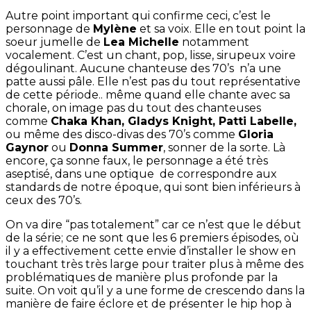
Autre point important qui confirme ceci, c’est le
personnage de
Mylène
et sa voix. Elle en tout point la
soeur jumelle de
Lea Michelle
notamment
vocalement. C’est un chant, pop, lisse, sirupeux voire
dégoulinant. Aucune chanteuse des 70’s n’a une
patte aussi pâle. Elle n’est pas du tout représentative
de cette période.. même quand elle chante avec sa
chorale, on image pas du tout des chanteuses
comme
Chaka Khan, Gladys Knight, Patti Labelle,
ou même des disco-divas des 70’s comme
Gloria
Gaynor
ou
Donna Summer
, sonner de la sorte. Là
encore, ça sonne faux, le personnage a été très
aseptisé, dans une optique de correspondre aux
standards de notre époque, qui sont bien inférieurs à
ceux des 70’s.
On va dire “pas totalement” car ce n’est que le début
de la série; ce ne sont que les 6 premiers épisodes, où
il y a effectivement cette envie d’installer le show en
touchant très très large pour traiter plus à même des
problématiques de manière plus profonde par la
suite. On voit qu’il y a une forme de crescendo dans la
manière de faire éclore et de présenter le hip hop à