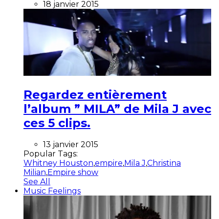
18 janvier 2015
Regardez entièrement
l’album ” MILA” de Mila J avec
ces 5 clips.
13 janvier 2015
Popular Tags:
Whitney Houston
,
empire
,
Mila J
,
Christina
Milian
,
Empire show
See All
Music Feelings