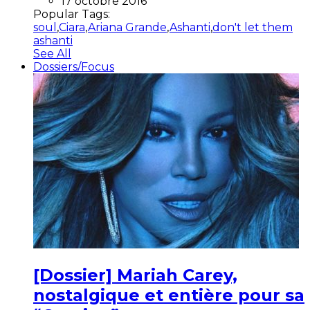
17 octobre 2016
Popular Tags:
soul
,
Ciara
,
Ariana Grande
,
Ashanti
,
don't let them
ashanti
See All
Dossiers/Focus
[Dossier] Mariah Carey,
nostalgique et entière pour sa