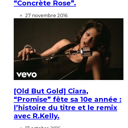
“Concrète Rose”.
27 novembre 2016
[Old But Gold] Ciara,
“Promise” fête sa 10e année :
l’histoire du titre et le remix
avec R.Kelly.