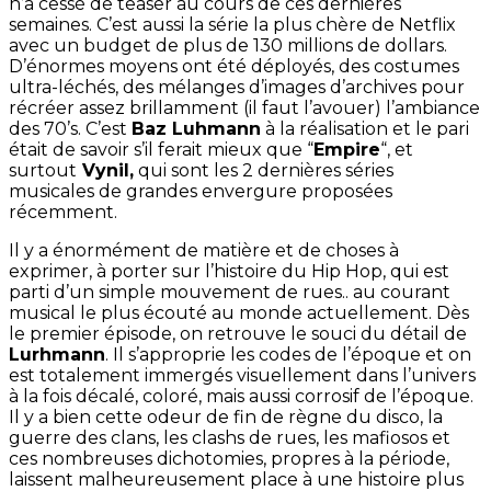
n’a cessé de teaser au cours de ces dernières
semaines. C’est aussi la série la plus chère de Netflix
avec un budget de plus de 130 millions de dollars.
D’énormes moyens ont été déployés, des costumes
ultra-léchés, des mélanges d’images d’archives pour
récréer assez brillamment (il faut l’avouer) l’ambiance
des 70’s. C’est
Baz Luhmann
à la réalisation et le pari
était de savoir s’il ferait mieux que “
Empire
“, et
surtout
Vynil,
qui sont les 2 dernières séries
musicales de grandes envergure proposées
récemment.
Il y a énormément de matière et de choses à
exprimer, à porter sur l’histoire du Hip Hop, qui est
parti d’un simple mouvement de rues.. au courant
musical le plus écouté au monde actuellement. Dès
le premier épisode, on retrouve le souci du détail de
Lurhmann
. Il s’approprie les codes de l’époque et on
est totalement immergés visuellement dans l’univers
à la fois décalé, coloré, mais aussi corrosif de l’époque.
Il y a bien cette odeur de fin de règne du disco, la
guerre des clans, les clashs de rues, les mafiosos et
ces nombreuses dichotomies, propres à la période,
laissent malheureusement place à une histoire plus