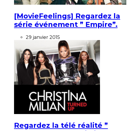
[MovieFeelings] Regardez la
série événement ” Empire”.
29 janvier 2015
Regardez la télé réalité ”