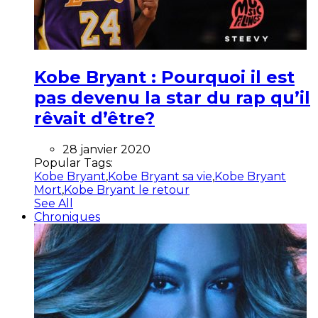
Kobe Bryant : Pourquoi il est
pas devenu la star du rap qu’il
rêvait d’être?
28 janvier 2020
Popular Tags:
Kobe Bryant
,
Kobe Bryant sa vie
,
Kobe Bryant
Mort
,
Kobe Bryant le retour
See All
Chroniques