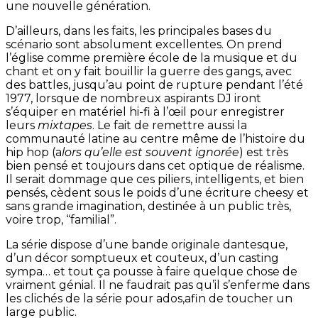
une nouvelle génération.
D’ailleurs, dans les faits, les principales bases du
scénario sont absolument excellentes. On prend
l’église comme première école de la musique et du
chant et on y fait bouillir la guerre des gangs, avec
des battles, jusqu’au point de rupture pendant l’été
1977, lorsque de nombreux aspirants DJ iront
s’équiper en matériel hi-fi à l’œil pour enregistrer
leurs
mixtapes
. Le fait de remettre aussi la
communauté latine au centre même de l’histoire du
hip hop (a
lors qu’elle est souvent ignorée
) est très
bien pensé et toujours dans cet optique de réalisme.
Il serait dommage que ces piliers, intelligents, et bien
pensés, cèdent sous le poids d’une écriture cheesy et
sans grande imagination, destinée à un public très,
voire trop, “familial”.
La série dispose d’une bande originale dantesque,
d’un décor somptueux et couteux, d’un casting
sympa… et tout ça pousse à faire quelque chose de
vraiment génial. Il ne faudrait pas qu’il s’enferme dans
les clichés de la série pour ados,afin de toucher un
large public.