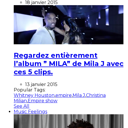
18 janvier 2015
Regardez entièrement
l’album ” MILA” de Mila J avec
ces 5 clips.
13 janvier 2015
Popular Tags:
Whitney Houston
,
empire
,
Mila J
,
Christina
Milian
,
Empire show
See All
Music Feelings