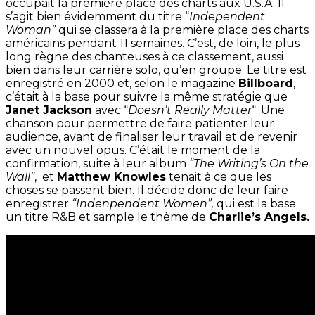
occupait la première place des charts aux U.S.A. Il
s’agit bien évidemment du titre “
Independent
Woman”
qui se classera à la première place des charts
américains pendant 11 semaines. C’est, de loin, le plus
long règne des chanteuses à ce classement, aussi
bien dans leur carrière solo, qu’en groupe. Le titre est
enregistré en 2000 et, selon le magazine
Billboard
,
c’était à la base pour suivre la même stratégie que
Janet Jackson
avec “
Doesn’t Really Matter
“. Une
chanson pour permettre de faire patienter leur
audience, avant de finaliser leur travail et de revenir
avec un nouvel opus. C’était le moment de la
confirmation, suite à leur album
“The Writing’s On the
Wall”
, et
Matthew Knowles
tenait à ce que les
choses se passent bien. Il décide donc de leur faire
enregistrer
“Indenpendent Women”,
qui est la base
un titre R&B et sample le thème de
Charlie’s Angels.