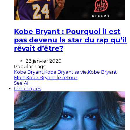
Kobe Bryant : Pourquoi il est
pas devenu la star du rap qu’il
rêvait d’être?
28 janvier 2020
Popular Tags:
Kobe Bryant
,
Kobe Bryant sa vie
,
Kobe Bryant
Mort
,
Kobe Bryant le retour
See All
Chroniques