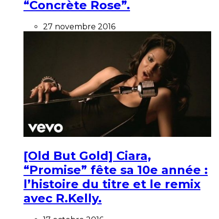
“Concrète Rose”.
27 novembre 2016
[Old But Gold] Ciara,
“Promise” fête sa 10e année :
l’histoire du titre et le remix
avec R.Kelly.