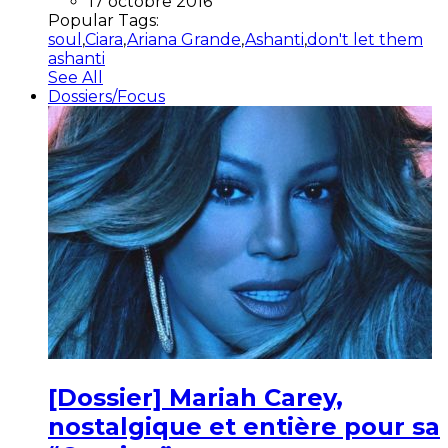
17 octobre 2016
Popular Tags:
soul
,
Ciara
,
Ariana Grande
,
Ashanti
,
don't let them
ashanti
See All
Dossiers/Focus
[Dossier] Mariah Carey,
nostalgique et entière pour sa