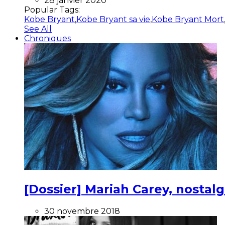
28 janvier 2020
Popular Tags:
Kobe Bryant
,
Kobe Bryant sa vie
,
Kobe Bryant Mort
See All
Chroniques
[Dossier] Mariah Carey, nostalg
30 novembre 2018