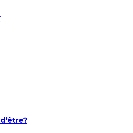
?
 d’être?