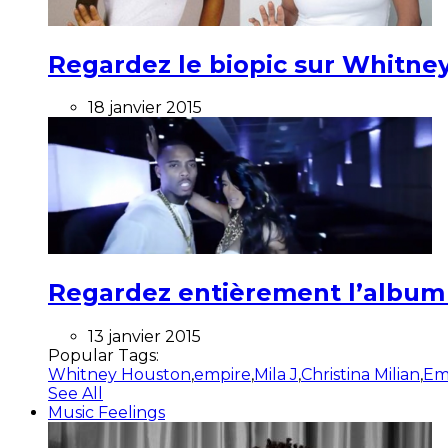
Regardez le biopic sur Whitney
18 janvier 2015
Regardez entièrement l’album ”
13 janvier 2015
Popular Tags:
Whitney Houston
,
empire
,
Mila J
,
Christina Milian
,
Em
See All
Music Feelings