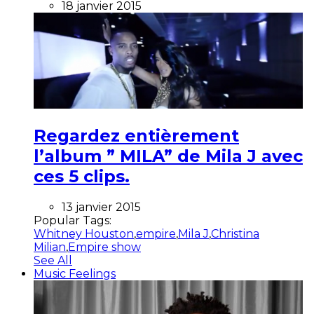
18 janvier 2015
Regardez entièrement
l’album ” MILA” de Mila J avec
ces 5 clips.
13 janvier 2015
Popular Tags:
Whitney Houston
,
empire
,
Mila J
,
Christina
Milian
,
Empire show
See All
Music Feelings