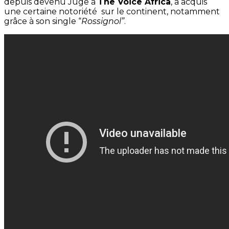
depuis devenu Juge à
The Voice Africa
, a acquis
une certaine notoriété sur le continent, notamment
grâce à son single “
Rossignol”
.