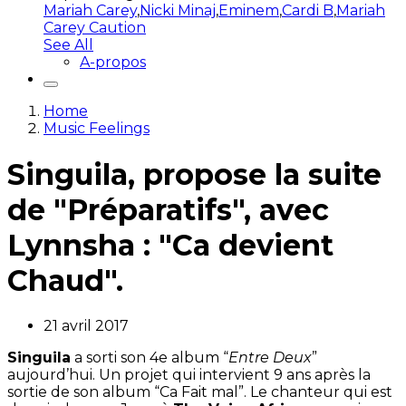
Mariah Carey
,
Nicki Minaj
,
Eminem
,
Cardi B
,
Mariah
Carey Caution
See All
A-propos
Home
Music Feelings
Singuila, propose la suite
de "Préparatifs", avec
Lynnsha : "Ca devient
Chaud".
21 avril 2017
Singuila
a sorti son 4e album “
Entre Deux
”
aujourd’hui. Un projet qui intervient 9 ans après la
sortie de son album “Ca Fait mal”. Le chanteur qui est