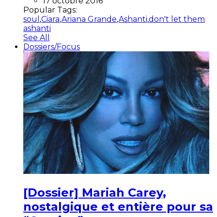
17 octobre 2016
Popular Tags:
soul
,
Ciara
,
Ariana Grande
,
Ashanti
,
don't let them
ashanti
See All
Dossiers/Focus
[Dossier] Mariah Carey,
nostalgique et entière pour sa