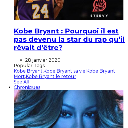
Kobe Bryant : Pourquoi il est
pas devenu la star du rap qu’il
rêvait d’être?
28 janvier 2020
Popular Tags:
Kobe Bryant
,
Kobe Bryant sa vie
,
Kobe Bryant
Mort
,
Kobe Bryant le retour
See All
Chroniques