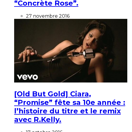
“Concrète Rose”.
27 novembre 2016
[Old But Gold] Ciara,
“Promise” fête sa 10e année :
l’histoire du titre et le remix
avec R.Kelly.