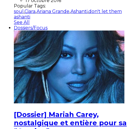
17 octobre 2016
Popular Tags:
soul
,
Ciara
,
Ariana Grande
,
Ashanti
,
don't let them
ashanti
See All
Dossiers/Focus
[Dossier] Mariah Carey,
nostalgique et entière pour sa