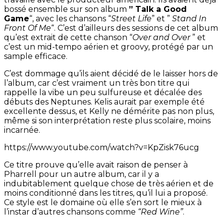
bossé ensemble sur son album
” Talk a Good
Game
“, avec les chansons “
Street Life
” et ”
Stand In
Front Of Me
“. C’est d’ailleurs des sessions de cet album
qu’est extrait de cette chanson “
Over and Over
” et
c’est un mid-tempo aérien et groovy, protégé par un
sample efficace.
C’est dommage qu’ils aient décidé de le laisser hors de
l’album, car c’est vraiment un très bon titre qui
rappelle la vibe un peu sulfureuse et décalée des
débuts des Neptunes. Kelis aurait par exemple été
excellente dessus, et Kelly ne démérite pas non plus,
même si son interprétation reste plus scolaire, moins
incarnée.
https://www.youtube.com/watch?v=KpZisk76ucg
Ce titre prouve qu’elle avait raison de penser à
Pharrell pour un autre album, car il y a
indubitablement quelque chose de très aérien et de
moins conditionné dans les titres, qu’il lui a proposé.
Ce style est le domaine où elle s’en sort le mieux à
l’instar d’autres chansons comme
“Red Wine”
.