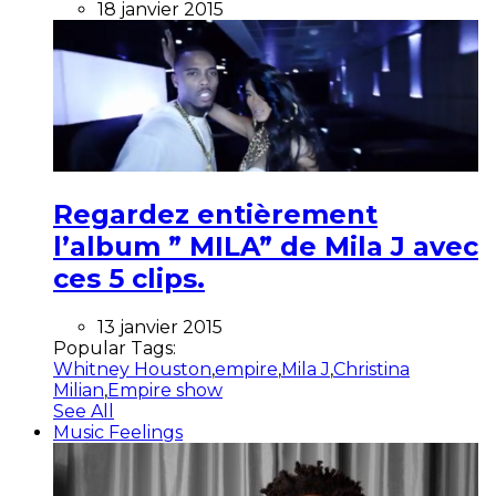
18 janvier 2015
Regardez entièrement
l’album ” MILA” de Mila J avec
ces 5 clips.
13 janvier 2015
Popular Tags:
Whitney Houston
,
empire
,
Mila J
,
Christina
Milian
,
Empire show
See All
Music Feelings