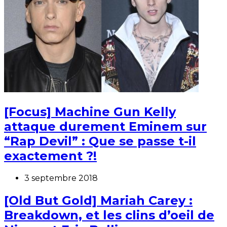
[Focus] Machine Gun Kelly
attaque durement Eminem sur
“Rap Devil” : Que se passe t-il
exactement ?!
3 septembre 2018
[Old But Gold] Mariah Carey :
Breakdown, et les clins d’oeil de