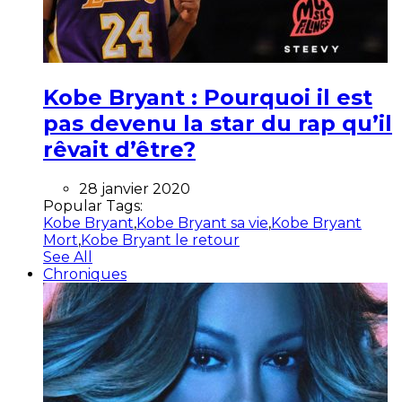
Kobe Bryant : Pourquoi il est
pas devenu la star du rap qu’il
rêvait d’être?
28 janvier 2020
Popular Tags:
Kobe Bryant
,
Kobe Bryant sa vie
,
Kobe Bryant
Mort
,
Kobe Bryant le retour
See All
Chroniques