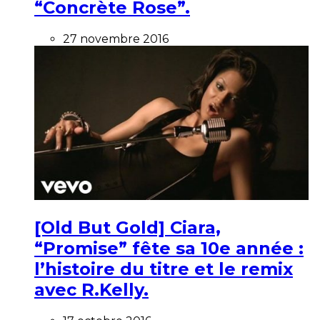
“Concrète Rose”.
27 novembre 2016
[Old But Gold] Ciara,
“Promise” fête sa 10e année :
l’histoire du titre et le remix
avec R.Kelly.