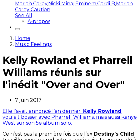
Mariah Carey
,
Nicki Minaj
,
Eminem
,
Cardi B
,
Mariah
Carey Caution
See All
A-propos
Home
Music Feelings
Kelly Rowland et Pharrell
Williams réunis sur
l'inédit "Over and Over"
7 juin 2017
Elle l’avait annoncé l’an dernier.
Kelly Rowland
voulait bosser avec Pharrell Williams, mais aussi Kanye
West sur son 5e album solo.
Ce n’est pas la première fois que l’ex
Destiny’s Child
travaille avec le producteur américain. Ils avaient déjà