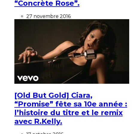
“Concrète Rose”.
27 novembre 2016
[Old But Gold] Ciara,
“Promise” fête sa 10e année :
l’histoire du titre et le remix
avec R.Kelly.