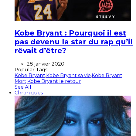
Kobe Bryant : Pourquoi il est
pas devenu la star du rap qu’il
rêvait d’être?
28 janvier 2020
Popular Tags:
Kobe Bryant
,
Kobe Bryant sa vie
,
Kobe Bryant
Mort
,
Kobe Bryant le retour
See All
Chroniques