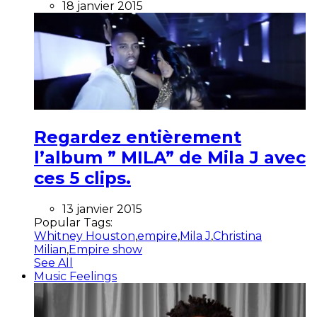
18 janvier 2015
Regardez entièrement
l’album ” MILA” de Mila J avec
ces 5 clips.
13 janvier 2015
Popular Tags:
Whitney Houston
,
empire
,
Mila J
,
Christina
Milian
,
Empire show
See All
Music Feelings