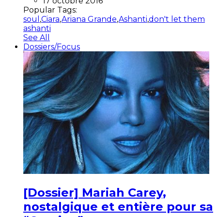
17 octobre 2016
Popular Tags:
soul
,
Ciara
,
Ariana Grande
,
Ashanti
,
don't let them
ashanti
See All
Dossiers/Focus
[Dossier] Mariah Carey,
nostalgique et entière pour sa