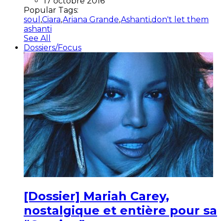
17 octobre 2016
Popular Tags:
soul
,
Ciara
,
Ariana Grande
,
Ashanti
,
don't let them
ashanti
See All
Dossiers/Focus
[Dossier] Mariah Carey,
nostalgique et entière pour sa