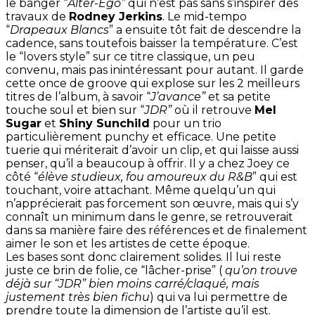
le banger “
Alter-Ego”
qui n’est pas sans s’inspirer des
travaux de
Rodney Jerkins
. Le mid-tempo
“
Drapeaux Blancs
” a ensuite tôt fait de descendre la
cadence, sans toutefois baisser la température. C’est
le “lovers style” sur ce titre classique, un peu
convenu, mais pas inintéressant pour autant. Il garde
cette once de groove qui explose sur les 2 meilleurs
titres de l’album, à savoir “
J’avance”
et sa petite
touche soul et bien sur “
JDR”
où il retrouve
Mel
Sugar
et
Shiny Sunchild
pour un trio
particulièrement punchy et efficace. Une petite
tuerie qui mériterait d’avoir un clip, et qui laisse aussi
penser, qu’il a beaucoup à offrir. Il y a chez
Joey
ce
côté “
élève studieux, fou amoureux du R&B
” qui est
touchant, voire attachant. Même quelqu’un qui
n’apprécierait pas forcement son œuvre, mais qui s’y
connaît un minimum dans le genre, se retrouverait
dans sa manière faire des références et de finalement
aimer le son et les artistes de cette époque.
Les bases sont donc clairement solides. Il lui reste
juste ce brin de folie, ce “lâcher-prise” (
qu’on trouve
déjà sur “JDR” bien moins carré/claqué, mais
justement très bien fichu
) qui va lui permettre de
prendre toute la dimension de l’artiste qu’il est.