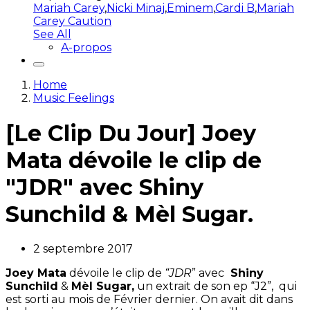
Mariah Carey
,
Nicki Minaj
,
Eminem
,
Cardi B
,
Mariah
Carey Caution
See All
A-propos
Home
Music Feelings
[Le Clip Du Jour] Joey
Mata dévoile le clip de
"JDR" avec Shiny
Sunchild & Mèl Sugar.
2 septembre 2017
Joey Mata
dévoile le clip de
“JDR
” avec
Shiny
Sunchild
&
Mèl Sugar,
un extrait de son ep “J2”, qui
est sorti au mois de Février dernier. On avait dit dans