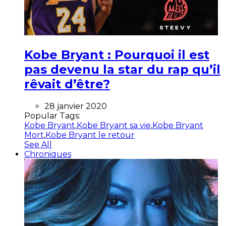
Kobe Bryant : Pourquoi il est
pas devenu la star du rap qu’il
rêvait d’être?
28 janvier 2020
Popular Tags:
Kobe Bryant
,
Kobe Bryant sa vie
,
Kobe Bryant
Mort
,
Kobe Bryant le retour
See All
Chroniques