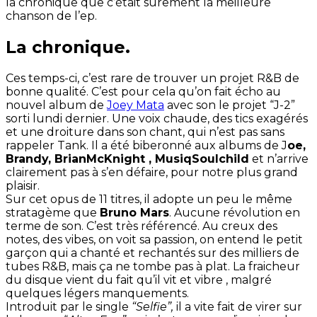
la chronique que c’était surement la meilleure
chanson de l’ep.
La chronique.
Ces temps-ci, c’est rare de trouver un projet R&B de
bonne qualité. C’est pour cela qu’on fait écho au
nouvel album de
Joey Mata
avec son le projet “J-2”
sorti lundi dernier. Une voix chaude, des tics exagérés
et une droiture dans son chant, qui n’est pas sans
rappeler Tank. Il a été biberonné aux albums de J
oe,
Brandy, BrianMcKnight , MusiqSoulchild
et n’arrive
clairement pas à s’en défaire, pour notre plus
grand
plaisir.
Sur cet opus de 11 titres, il adopte un peu le même
stratagème que
Bruno Mars
. Aucune révolution en
terme de son. C’est très référencé. Au creux des
notes, des vibes, on voit sa passion, on entend le petit
garçon qui a chanté et rechantés sur des milliers de
tubes R&B, mais ça ne tombe pas à plat. La fraicheur
du disque vient du fait qu’il vit et vibre , malgré
quelques légers manquements.
Introduit par le single
“Selfie”,
il a vite fait de virer sur