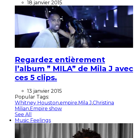
18 janvier 2015
Regardez entièrement
l’album ” MILA” de Mila J avec
ces 5 clips.
13 janvier 2015
Popular Tags:
Whitney Houston
,
empire
,
Mila J
,
Christina
Milian
,
Empire show
See All
Music Feelings