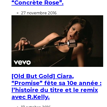
“Concrète Rose”.
27 novembre 2016
[Old But Gold] Ciara,
“Promise” fête sa 10e année :
l’histoire du titre et le remix
avec R.Kelly.