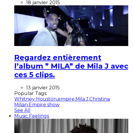
18 janvier 2015
Regardez entièrement
l’album ” MILA” de Mila J avec
ces 5 clips.
13 janvier 2015
Popular Tags:
Whitney Houston
,
empire
,
Mila J
,
Christina
Milian
,
Empire show
See All
Music Feelings