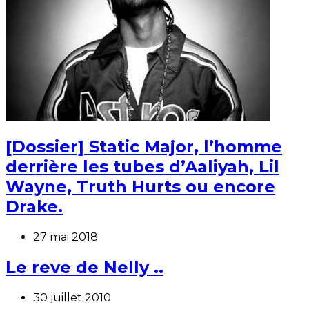
[Dossier] Static Major, l’homme
derrière les tubes d’Aaliyah, Lil
Wayne, Truth Hurts ou encore
Drake.
27 mai 2018
Le reve de Nelly ..
30 juillet 2010