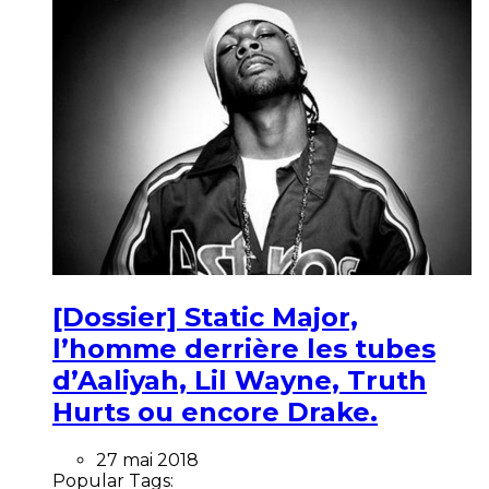
[Dossier] Static Major,
l’homme derrière les tubes
d’Aaliyah, Lil Wayne, Truth
Hurts ou encore Drake.
27 mai 2018
Popular Tags: