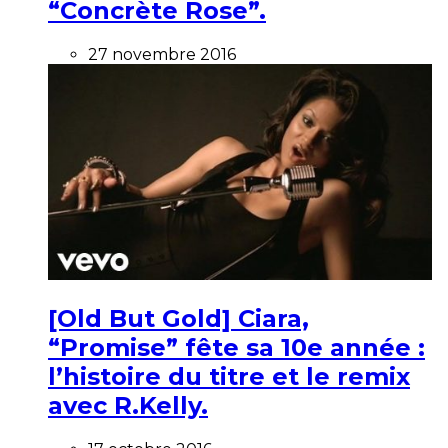
“Concrète Rose”.
27 novembre 2016
[Old But Gold] Ciara,
“Promise” fête sa 10e année :
l’histoire du titre et le remix
avec R.Kelly.