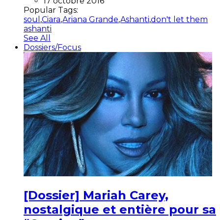
17 octobre 2016
Popular Tags:
soul
,
Ciara
,
Ariana Grande
,
Ashanti
,
don't let them
ashanti
See All
Dossiers/Focus
[Dossier] Mariah Carey,
nostalgique et entière pour sa