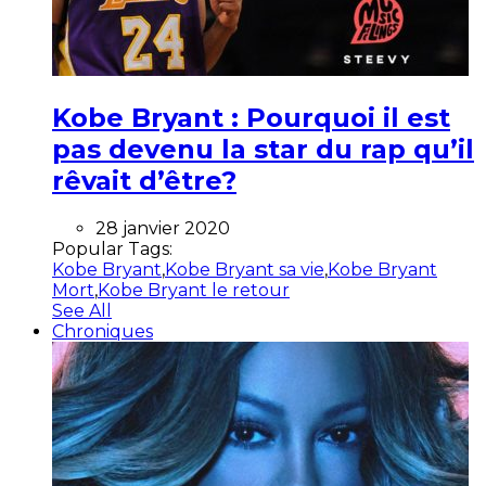
Kobe Bryant : Pourquoi il est
pas devenu la star du rap qu’il
rêvait d’être?
28 janvier 2020
Popular Tags:
Kobe Bryant
,
Kobe Bryant sa vie
,
Kobe Bryant
Mort
,
Kobe Bryant le retour
See All
Chroniques