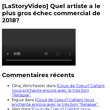
[LaStoryVideo] Quel artiste a le
plus gros échec commercial de
2018?
Commentaires récents
Dina_Winchester
dans
[Coup de Coeur] Gallant
nous enchante encore avec le très bon
“Relapse”.
fogue
dans
[Coup de Coeur] Gallant nous
enchante encore avec le très bon “Relapse”.
Wes
dans
[Coup de Coeur] Gallant nous