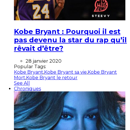
Kobe Bryant : Pourquoi il est
pas devenu la star du rap qu’il
rêvait d’être?
28 janvier 2020
Popular Tags:
Kobe Bryant
,
Kobe Bryant sa vie
,
Kobe Bryant
Mort
,
Kobe Bryant le retour
See All
Chroniques