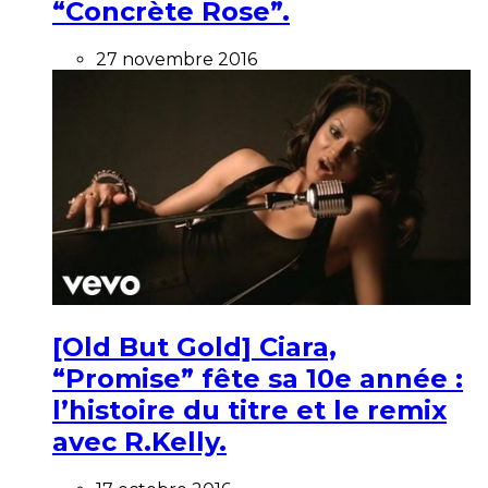
“Concrète Rose”.
27 novembre 2016
[Old But Gold] Ciara,
“Promise” fête sa 10e année :
l’histoire du titre et le remix
avec R.Kelly.