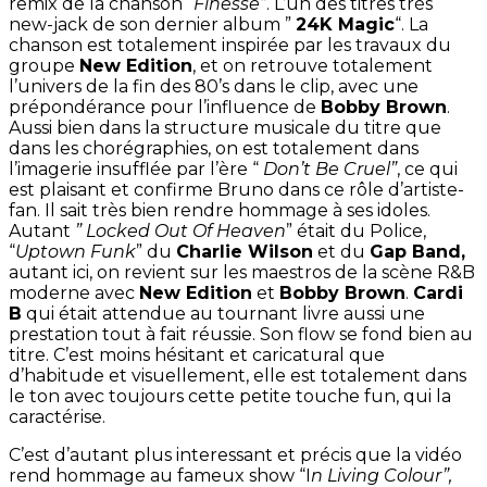
remix de la chanson “
Finesse”
. L’un des titres très
new-jack de son dernier album ”
24K Magic
“. La
chanson est totalement inspirée par les travaux du
groupe
New Edition
, et on retrouve totalement
l’univers de la fin des 80’s dans le clip, avec une
prépondérance pour l’influence de
Bobby Brown
.
Aussi bien dans la structure musicale du titre que
dans les chorégraphies, on est totalement dans
l’imagerie insufflée par l’ère “
Don’t Be Cruel”
, ce qui
est plaisant et confirme Bruno dans ce rôle d’artiste-
fan. Il sait très bien rendre hommage à ses idoles.
Autant
” Locked Out Of Heaven
” était du Police,
“
Uptown Funk
” du
Charlie Wilson
et du
Gap Band,
autant ici, on revient sur les maestros de la scène R&B
moderne avec
New Edition
et
Bobby Brown
.
Cardi
B
qui était attendue au tournant livre aussi une
prestation tout à fait réussie. Son flow se fond bien au
titre. C’est moins hésitant et caricatural que
d’habitude et visuellement, elle est totalement dans
le ton avec toujours cette petite touche fun, qui la
caractérise.
C’est d’autant plus interessant et précis que la vidéo
rend hommage au fameux show “I
n Living Colour”,