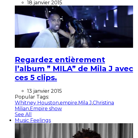
18 janvier 2015
Regardez entièrement
l’album ” MILA” de Mila J avec
ces 5 clips.
13 janvier 2015
Popular Tags:
Whitney Houston
,
empire
,
Mila J
,
Christina
Milian
,
Empire show
See All
Music Feelings