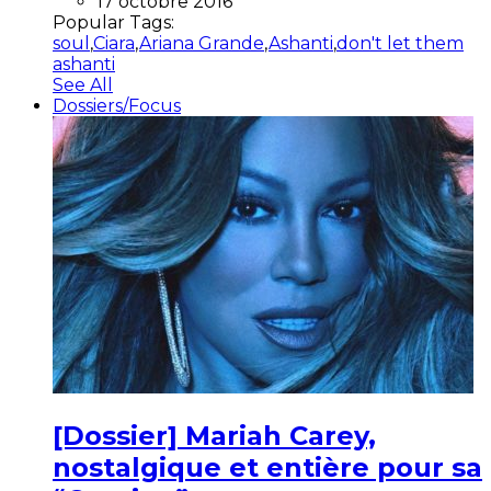
17 octobre 2016
Popular Tags:
soul
,
Ciara
,
Ariana Grande
,
Ashanti
,
don't let them
ashanti
See All
Dossiers/Focus
[Dossier] Mariah Carey,
nostalgique et entière pour sa