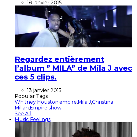
18 janvier 2015
Regardez entièrement
l’album ” MILA” de Mila J avec
ces 5 clips.
13 janvier 2015
Popular Tags:
Whitney Houston
,
empire
,
Mila J
,
Christina
Milian
,
Empire show
See All
Music Feelings