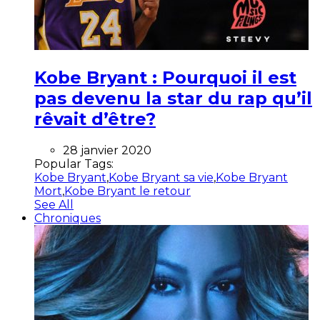
Kobe Bryant : Pourquoi il est
pas devenu la star du rap qu’il
rêvait d’être?
28 janvier 2020
Popular Tags:
Kobe Bryant
,
Kobe Bryant sa vie
,
Kobe Bryant
Mort
,
Kobe Bryant le retour
See All
Chroniques