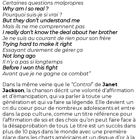
Certaines questions malpropres
Why am I so real ?
Pourquoi suis-je si vrai ?
But they don’t understand me
Mais ils ne me comprennent pas
I really don’t know the deal about her brother
Je ne suis au courant de rien pour son frère
Trying hard to make it right
Essayant durement de gérer ça
Not long ago
Il n’y a pas si longtemps
Before I won this fight
Avant que je ne gagne ce combat”
Dans la même veine que le
“Control
” de
Janet
Jackson
, la chanson décrit une volonté d’affirmation
et d’émancipation, qui va parler à toute une
génération et qui va faire sa légende. Elle devient un
cri du coeur pour de nombreux adolescents et entre
dans la pop culture, comme un titre référence pour
l’affirmation de soi et des choix qu’on peut faire face à
la désapprobation de tous. Le titre est un succès dans
plus de 10 pays dans le monde avec une première
place dans les charts américains et un disque d’or à la