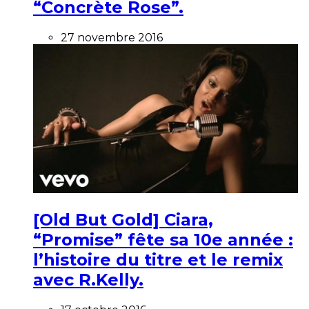
“Concrète Rose”.
27 novembre 2016
[Old But Gold] Ciara,
“Promise” fête sa 10e année :
l’histoire du titre et le remix
avec R.Kelly.