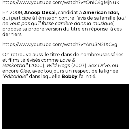
https://www.youtube.com/watch?v=OnIC4gMjNuk
En 2008,
Anoop Desai,
candidat à
American Idol,
qui participe à l’émission contre l’avis de sa famille (
qui
ne veut pas qu’il fasse carrière dans la musiqu
e)
propose sa propre version du titre en réponse à ces
derniers.
https://www.youtube.com/watch?v=Aru3N2IXCvg
On retrouve aussi le titre dans de nombreuses séries
et films télévisés comme
Love &
Basketball
(2000),
Wild Hogs
(2007),
Sex Drive,
ou
encore
Glee,
avec toujours un respect de la lignée
“
éditoriale
” dans laquelle
Bobby
l’a initié.