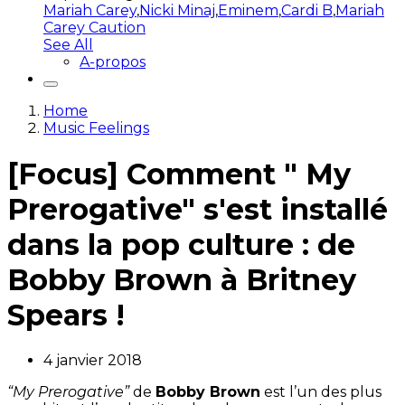
Mariah Carey
,
Nicki Minaj
,
Eminem
,
Cardi B
,
Mariah
Carey Caution
See All
A-propos
Home
Music Feelings
[Focus] Comment " My
Prerogative" s'est installé
dans la pop culture : de
Bobby Brown à Britney
Spears !
4 janvier 2018
“My Prerogative”
de
Bobby Brown
est l’un des plus