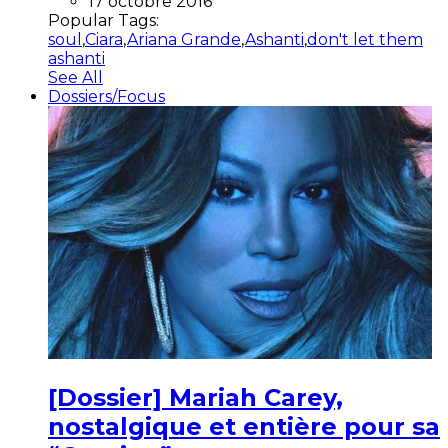
17 octobre 2016
Popular Tags:
soul
,
Ciara
,
Ariana Grande
,
Ashanti
,
don't let them
ashanti
See All
Dossiers/Focus
[Dossier] Mariah Carey,
nostalgique et entière pour sa