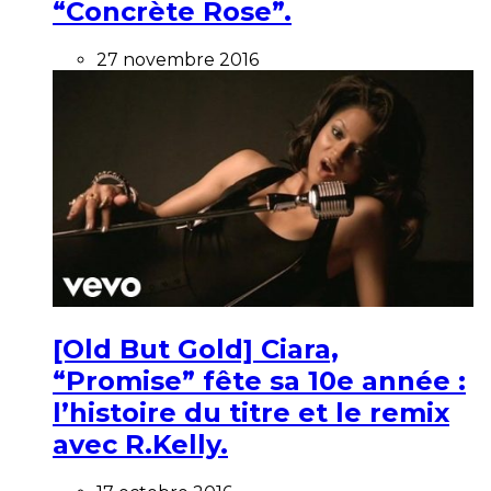
“Concrète Rose”.
27 novembre 2016
[Old But Gold] Ciara,
“Promise” fête sa 10e année :
l’histoire du titre et le remix
avec R.Kelly.