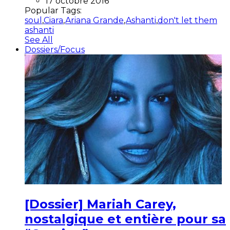
17 octobre 2016
Popular Tags:
soul
,
Ciara
,
Ariana Grande
,
Ashanti
,
don't let them
ashanti
See All
Dossiers/Focus
[Dossier] Mariah Carey,
nostalgique et entière pour sa