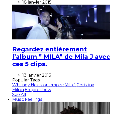
18 janvier 2015
Regardez entièrement
l’album ” MILA” de Mila J avec
ces 5 clips.
13 janvier 2015
Popular Tags:
Whitney Houston
,
empire
,
Mila J
,
Christina
Milian
,
Empire show
See All
Music Feelings