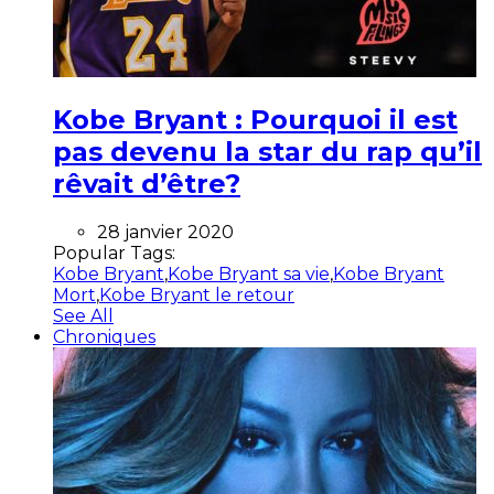
Kobe Bryant : Pourquoi il est
pas devenu la star du rap qu’il
rêvait d’être?
28 janvier 2020
Popular Tags:
Kobe Bryant
,
Kobe Bryant sa vie
,
Kobe Bryant
Mort
,
Kobe Bryant le retour
See All
Chroniques