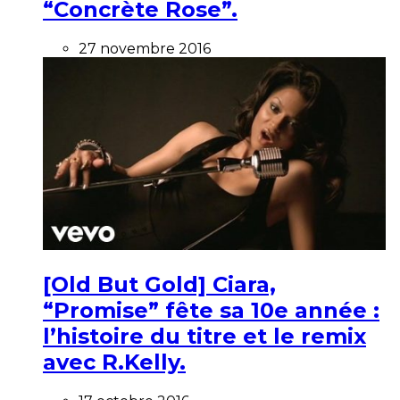
“Concrète Rose”.
27 novembre 2016
[Old But Gold] Ciara,
“Promise” fête sa 10e année :
l’histoire du titre et le remix
avec R.Kelly.