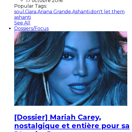
17 octobre 2016
Popular Tags:
soul
,
Ciara
,
Ariana Grande
,
Ashanti
,
don't let them
ashanti
See All
Dossiers/Focus
[Dossier] Mariah Carey,
nostalgique et entière pour sa