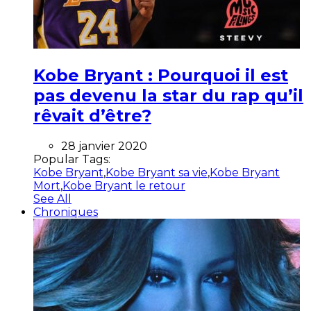
Kobe Bryant : Pourquoi il est
pas devenu la star du rap qu’il
rêvait d’être?
28 janvier 2020
Popular Tags:
Kobe Bryant
,
Kobe Bryant sa vie
,
Kobe Bryant
Mort
,
Kobe Bryant le retour
See All
Chroniques