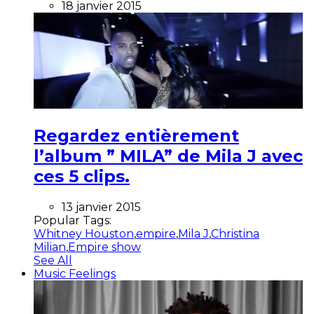
18 janvier 2015
Regardez entièrement
l’album ” MILA” de Mila J avec
ces 5 clips.
13 janvier 2015
Popular Tags:
Whitney Houston
,
empire
,
Mila J
,
Christina
Milian
,
Empire show
See All
Music Feelings