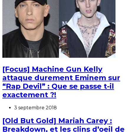
[Focus] Machine Gun Kelly
attaque durement Eminem sur
“Rap Devil” : Que se passe t-il
exactement ?!
3 septembre 2018
[Old But Gold] Mariah Carey :
Breakdown, et les clins d’oeil de