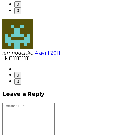
0
0
jemnouchka
4 avril 2011
j kifffffffffff
0
0
Leave a Reply