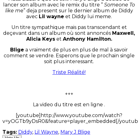
lancer son album avec le remix du titre ”
Someone To
like m
e” deja present sur le dernier album de Diddy
avec
Lil wayne
et Diddy lui meme.
Un titre sympathique mais pas transcendant et
deçevant dans un album où sont annoncés
Maxwell,
Alicia Keys
et
Anthony Hamilton.
Blige
a vraiment de plus en plus de mal à savoir
comment se vendre. Esperons que le prochain single
soit plus interessant.
Triste Réalité!
+++
La video du titre est en ligne .
[youtube]http://www.youtube.com/watch?
v=yOGTb9yDsR0&feature=player_embedded[/youtub
Tags:
Diddy
,
Lil Wayne
,
Mary J Blige