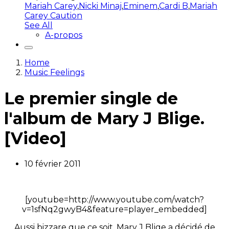
Mariah Carey
,
Nicki Minaj
,
Eminem
,
Cardi B
,
Mariah
Carey Caution
See All
A-propos
Home
Music Feelings
Le premier single de
l'album de Mary J Blige.
[Video]
10 février 2011
[youtube=http://www.youtube.com/watch?
v=1sfNq2gwyB4&feature=player_embedded]
Aussi bizzare que ce soit. Mary J Blige a décidé de